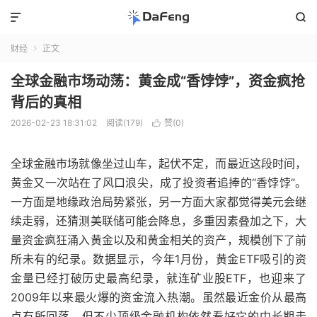


财经
正文

全球金融市场动荡：黄金成“香饽饽”，资金疯抢
背后的真相
2026-02-23 18:31:02
阅读(179)
赞(
0
)

全球金融市场就像坐过山车，起伏不定，而最近这段时间，
黄金又一次站在了风口浪尖，成了投资者追捧的“香饽饽”。
一方面是地缘政治局势紧张，另一方面大家都觉得美元会继
续走弱，还猜测美联储可能会降息，多重因素叠加之下，大
量资金疯狂涌入黄金以及和黄金相关的资产，规模创下了前
所未有的纪录。数据显示，今年1月份，黄金ETF吸引的资
金量已经打破历史最高纪录，就连矿业股ETF，也迎来了
2009年以来最火爆的资金流入热潮。虽然最近金价从最高
点有所回落，但不少顶级金融机构依然看好它的中长期走