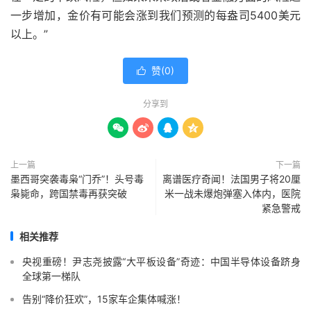
一步增加，金价有可能会涨到我们预测的每盎司5400美元
以上。”
赞(
0
)

分享到




上一篇
下一篇
墨西哥突袭毒枭“门乔”！头号毒
离谱医疗奇闻！法国男子将20厘
枭毙命，跨国禁毒再获突破
米一战未爆炮弹塞入体内，医院
紧急警戒
相关推荐
央视重磅！尹志尧披露“大平板设备”奇迹：中国半导体设备跻身
全球第一梯队
告别“降价狂欢”，15家车企集体喊涨！