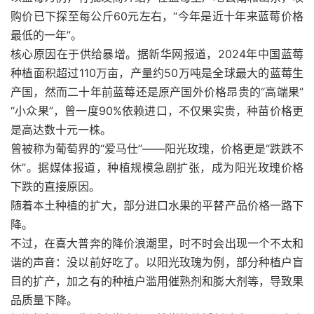
购价已下探至每公斤60元左右，“今年是近十年来蓝莓价格
最低的一年”。
核心原因在于供给暴增。据新华网报道，2024年中国蓝莓
种植面积超过110万亩，产量约50万吨是全球最大的蓝莓生
产国，然而二十年前蓝莓还是原产国外价格昂贵的“高端果”
“小众果”，曾一度90%依赖进口，不仅果实贵，种苗价格更
是高达数十元一株。
曾被称为葡萄界的“爱马仕”——阳光玫瑰，价格更是“跌跌不
休”。据媒体报道，种植规模急剧扩张，成为阳光玫瑰价格
下跌的直接原因。
随着本土种植的扩大，部分进口水果的平替产品价格一路下
降。
不过，在喜大普奔的降价浪潮里，时不时会出现一个不太和
谐的声音：没以前好吃了。以阳光玫瑰为例，部分种植户盲
目的扩产，加之有的种植户滥用催熟剂和膨大剂等，导致果
品质量下降。