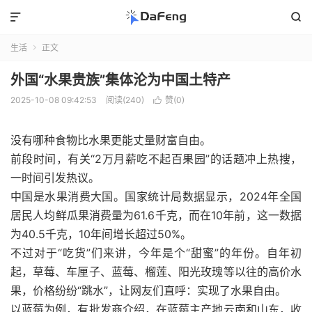


生活
正文

外国“水果贵族”集体沦为中国土特产
2025-10-08 09:42:53
阅读(240)
赞(
0
)

没有哪种食物比水果更能丈量财富自由。
前段时间，有关“2万月薪吃不起百果园”的话题冲上热搜，
一时间引发热议。
中国是水果消费大国。国家统计局数据显示，2024年全国
居民人均鲜瓜果消费量为61.6千克，而在10年前，这一数据
为40.5千克，10年间增长超过50%。
不过对于“吃货”们来讲，今年是个“甜蜜”的年份。自年初
起，草莓、车厘子、蓝莓、榴莲、阳光玫瑰等以往的高价水
果，价格纷纷“跳水”，让网友们直呼：实现了水果自由。
以蓝莓为例，有批发商介绍，在蓝莓主产地云南和山东，收