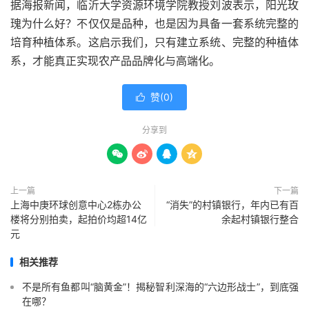
据海报新闻，临沂大学资源环境学院教授刘波表示，阳光玫
瑰为什么好？不仅仅是品种，也是因为具备一套系统完整的
培育种植体系。这启示我们，只有建立系统、完整的种植体
系，才能真正实现农产品品牌化与高端化。
赞(
0
)

分享到




上一篇
下一篇
上海中庚环球创意中心2栋办公
“消失”的村镇银行，年内已有百
楼将分别拍卖，起拍价均超14亿
余起村镇银行整合
元
相关推荐
不是所有鱼都叫“脑黄金”！揭秘智利深海的“六边形战士”，到底强
在哪？