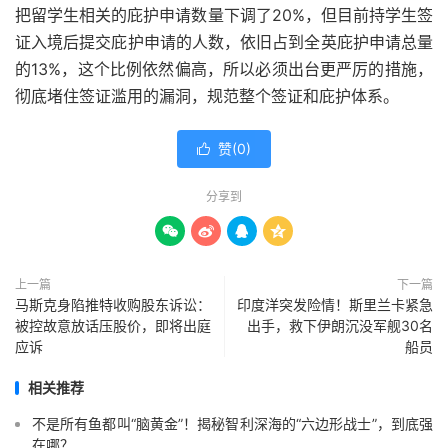
把留学生相关的庇护申请数量下调了20%，但目前持学生签
证入境后提交庇护申请的人数，依旧占到全英庇护申请总量
的13%，这个比例依然偏高，所以必须出台更严厉的措施，
彻底堵住签证滥用的漏洞，规范整个签证和庇护体系。
赞(
0
)

分享到




上一篇
下一篇
马斯克身陷推特收购股东诉讼：
印度洋突发险情！斯里兰卡紧急
被控故意放话压股价，即将出庭
出手，救下伊朗沉没军舰30名
应诉
船员
相关推荐
不是所有鱼都叫“脑黄金”！揭秘智利深海的“六边形战士”，到底强
在哪？