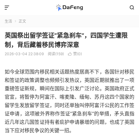


生活
正文

英国祭出留学签证“紧急刹车”，四国学生遭限
制，背后藏着移民博弈深意
2026-03-04 22:38:09
阅读(159)
赞(
0
)

如今全球范围内移民相关话题热度居高不下，各国针对移民
和签证的政策调整也频频引发热议，英国近期就推出了一项
重磅签证新规，瞬间在国际上引发广泛讨论。英国政府正式
官宣，将暂停为阿富汗、喀麦隆、缅甸、苏丹这四个国家的
留学生发放留学签证，同时还单独叫停阿富汗公民的工作签
证申请，这项被外界称作签证“紧急刹车”的举措，矛头直指
近几年这几国签证持有者庇护申请暴增的问题，也成了英国
当下应对移民争议的关键一招。