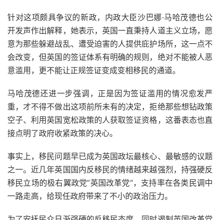
针对这项颇具争议的新政，内政大臣沙巴娜·马哈茂德也公
开发声作出解释，她表示，英国一直秉持人道主义立场，愿
意为那些躲避战乱、遭受迫害的人提供庇护场所，这一点不
会改变，但英国的签证体系有明确的规则，绝对不能被人恶
意滥用，更不能让正规签证变成变相移民的通道。
马哈茂德还进一步强调，正是因为签证滥用的情况愈发严
重，才不得不做出这项前所未有的决定，拒绝那些想钻政策
空子、利用英国宽松政策的人获取签证资格，这番表态也直
接点明了政府收紧政策的决心。
事实上，移民问题早已成为英国政坛最核心、最敏感的议题
之一。近几年英国国内反移民的情绪越来越强烈，持强硬反
移民立场的极右翼政党“英国改革党”，支持率在各类民调中
一路走高，给现任政府带来了不小的政治压力。
为了安抚民众日渐强硬的反移民态度，同时遏制英国改革党