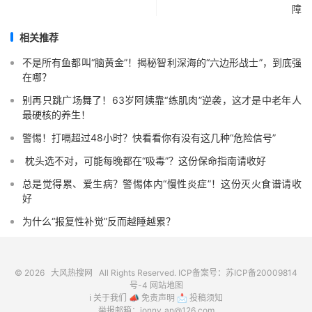
障
相关推荐
不是所有鱼都叫“脑黄金”！揭秘智利深海的“六边形战士”，到底强
在哪？
别再只跳广场舞了！63岁阿姨靠“练肌肉”逆袭，这才是中老年人
最硬核的养生！
警惕！打嗝超过48小时？快看看你有没有这几种“危险信号”️
️ 枕头选不对，可能每晚都在“吸毒”？这份保命指南请收好
总是觉得累、爱生病？警惕体内“慢性炎症”！这份灭火食谱请收
好
为什么“报复性补觉”反而越睡越累？
© 2026
大风热搜网
All Rights Reserved. ICP备案号：
苏ICP备20009814
号-4
网站地图
ℹ️
关于我们
📣
免责声明
📩
投稿须知
举报邮箱：jonny_an@126.com