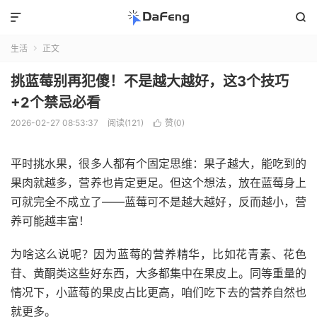


生活
正文

挑蓝莓别再犯傻！不是越大越好，这3个技巧
+2个禁忌必看
2026-02-27 08:53:37
阅读(121)
赞(
0
)

平时挑水果，很多人都有个固定思维：果子越大，能吃到的
果肉就越多，营养也肯定更足。但这个想法，放在蓝莓身上
可就完全不成立了——蓝莓可不是越大越好，反而越小，营
养可能越丰富！
为啥这么说呢？因为蓝莓的营养精华，比如花青素、花色
苷、黄酮类这些好东西，大多都集中在果皮上。同等重量的
情况下，小蓝莓的果皮占比更高，咱们吃下去的营养自然也
就更多。