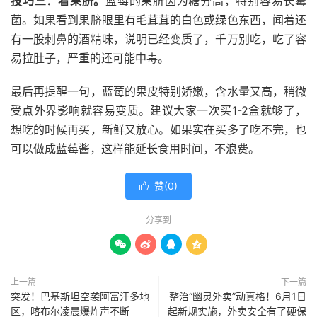
技巧三：看果脐。
蓝莓的果脐因为糖分高，特别容易长霉
菌。如果看到果脐眼里有毛茸茸的白色或绿色东西，闻着还
有一股刺鼻的酒精味，说明已经变质了，千万别吃，吃了容
易拉肚子，严重的还可能中毒。
最后再提醒一句，蓝莓的果皮特别娇嫩，含水量又高，稍微
受点外界影响就容易变质。建议大家一次买1-2盒就够了，
想吃的时候再买，新鲜又放心。如果实在买多了吃不完，也
可以做成蓝莓酱，这样能延长食用时间，不浪费。
赞(
0
)

分享到




上一篇
下一篇
突发！巴基斯坦空袭阿富汗多地
整治“幽灵外卖”动真格！6月1日
区，喀布尔凌晨爆炸声不断
起新规实施，外卖安全有了硬保