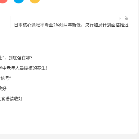
下一篇
日本核心通胀率降至2%创两年新低，央行加息计划面临推迟
士”，到底强在哪？
才是中老年人最硬核的养生！
号”️
收好
火食谱请收好