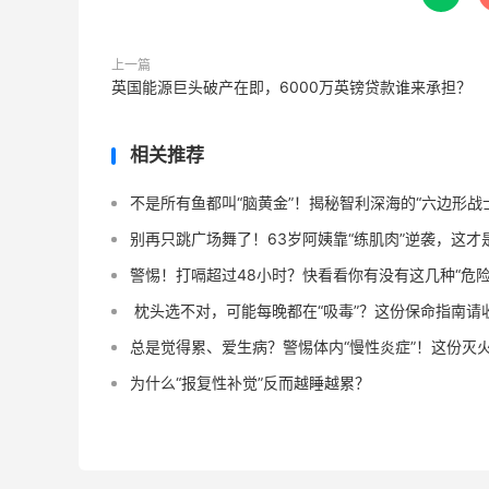
上一篇
英国能源巨头破产在即，6000万英镑贷款谁来承担？
相关推荐
不是所有鱼都叫“脑黄金”！揭秘智利深海的“六边形战
别再只跳广场舞了！63岁阿姨靠“练肌肉”逆袭，这
警惕！打嗝超过48小时？快看看你有没有这几种“危险信
️ 枕头选不对，可能每晚都在“吸毒”？这份保命指南请
总是觉得累、爱生病？警惕体内“慢性炎症”！这份灭
为什么“报复性补觉”反而越睡越累？