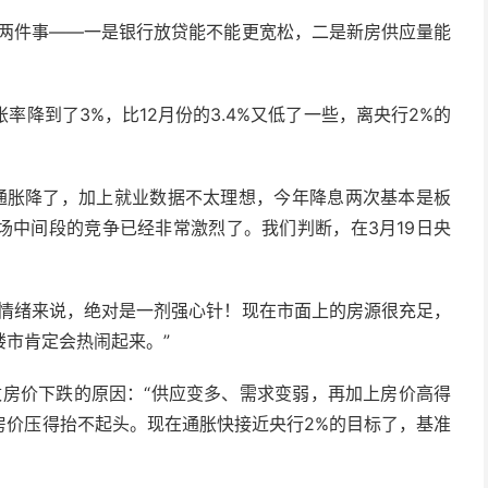
看两件事——一是银行放贷能不能更宽松，二是新房供应量能
率降到了3%，比12月份的3.4%又低了一些，离央行2%的
“通胀降了，加上就业数据不太理想，今年降息两次基本是板
场中间段的竞争已经非常激烈了。我们判断，在3月19日央
场情绪来说，绝对是一剂强心针！现在市面上的房源很充足，
市肯定会热闹起来。”
了伦敦房价下跌的原因：“供应变多、需求变弱，再加上房价高得
房价压得抬不起头。现在通胀快接近央行2%的目标了，基准