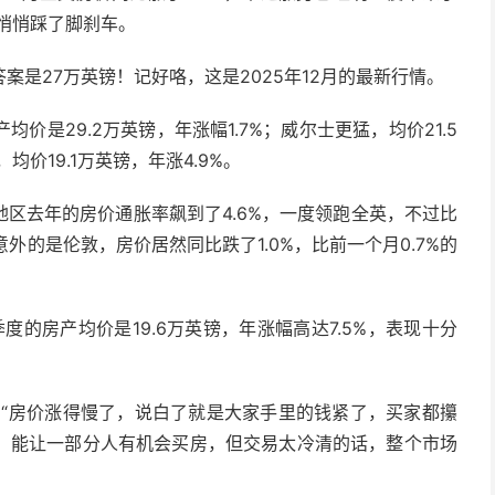
于悄悄踩了脚刹车。
是27万英镑！记好咯，这是2025年12月的最新行情。
是29.2万英镑，年涨幅1.7%；威尔士更猛，均价21.5
价19.1万英镑，年涨4.9%。
区去年的房价通胀率飙到了4.6%，一度领跑全英，不过比
外的是伦敦，房价居然同比跌了1.0%，比前一个月0.7%的
度的房产均价是19.6万英镑，年涨幅高达7.5%，表现十分
：“房价涨得慢了，说白了就是大家手里的钱紧了，买家都攥
，能让一部分人有机会买房，但交易太冷清的话，整个市场