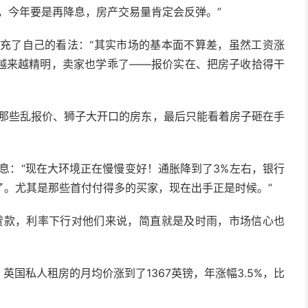
，今年要是再降息，房产交易量肯定会反弹。”
文森也补充了自己的看法：“其实市场的基本面不算差，虽然工资涨
越来越精明，卖家也学乖了——报价实在、把房子收拾得干
但那些乱报价、狮子大开口的房东，最后只能看着房子砸在手
消息：“现在大环境正在慢慢变好！通胀降到了3%左右，银行
了。尤其是那些首付付得多的买家，现在出手正是时候。”
办理贷款，利率下行对他们来说，简直就是及时雨，市场信心也
英国私人租房的月均价涨到了1367英镑，年涨幅3.5%，比