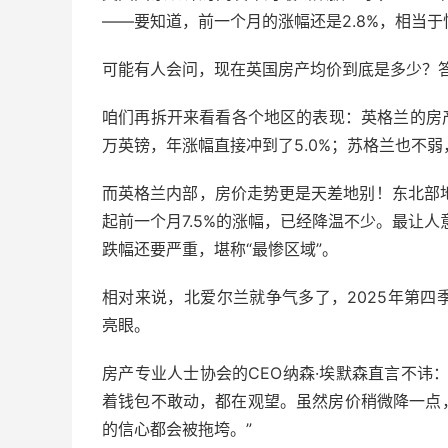
——要知道，前一个月的涨幅还是2.8%，相当
可能有人会问，现在英国房产均价到底是多少？答案
咱们再拆开来看看各个地区的表现：英格兰的房产均价
万英镑，年涨幅直接冲到了5.0%；苏格兰也不弱，均
而英格兰内部，房价走势更是天差地别！东北部地
起前一个月7.5%的涨幅，已经降温不少。最让人意
跌幅还要严重，堪称“最惨区域”。
相对来说，北爱尔兰就争气多了，2025年第四季
亮眼。
房产专业人士协会的CEO纳森·埃默森直言不讳
着钱包不敢动，都在观望。虽然房价稍微降一点
的信心都会被拖垮。”