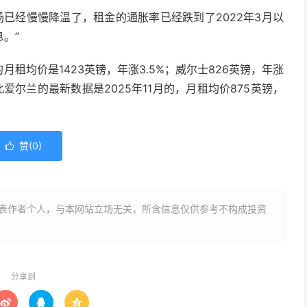
场已经慢慢降温了，租金的通胀率已经跌到了2022年3月以
。”
月租均价是1423英镑，年涨3.5%；威尔士826英镑，年涨
。北爱尔兰的最新数据是2025年11月的，月租均价875英镑，
赞(
0
)

表作者个人，与本网站立场无关，所含信息仅供参考不构成投资
分享到


