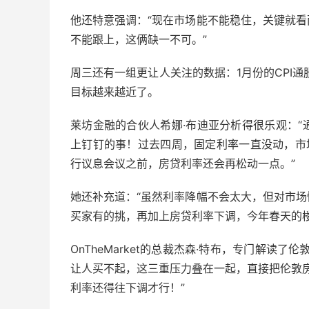
他还特意强调：“现在市场能不能稳住，关键就
不能跟上，这俩缺一不可。”
周三还有一组更让人关注的数据：1月份的CPI通胀
目标越来越近了。
莱坊金融的合伙人希娜·布迪亚分析得很乐观：
上钉钉的事！过去四周，固定利率一直没动，市
行议息会议之前，房贷利率还会再松动一点。”
她还补充道：“虽然利率降幅不会太大，但对市
买家有的挑，再加上房贷利率下调，今年春天的楼
OnTheMarket的总裁杰森·特布，专门解读
让人买不起，这三重压力叠在一起，直接把伦敦
利率还得往下调才行！”