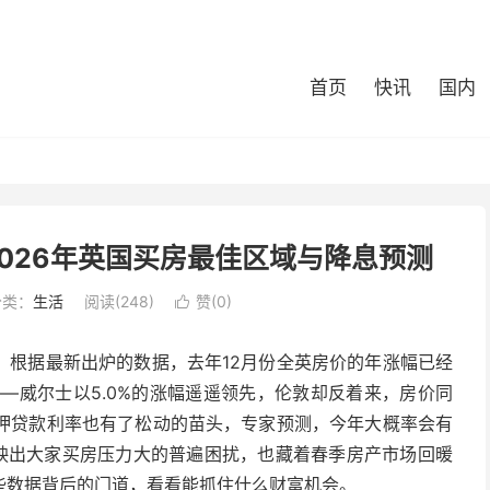
首页
快讯
国内
026年英国买房最佳区域与降息预测
分类：
生活
阅读(248)
赞(
0
)

！根据最新出炉的数据，去年12月份全英房价的年涨幅已经
——威尔士以5.0%的涨幅遥遥领先，伦敦却反着来，房价同
抵押贷款利率也有了松动的苗头，专家预测，今年大概率会有
反映出大家买房压力大的普遍困扰，也藏着春季房产市场回暖
些数据背后的门道，看看能抓住什么财富机会。