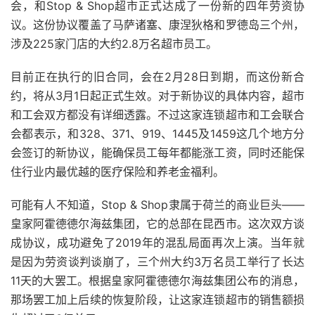
会，和Stop & Shop超市正式达成了一份新的四年劳资协
议。这份协议覆盖了马萨诸塞、康涅狄格和罗德岛三个州，
涉及225家门店的大约2.8万名超市员工。
目前正在执行的旧合同，会在2月28日到期，而这份新合
约，将从3月1日起正式生效。对于新协议的具体内容，超市
和工会双方都没有详细透露。不过这家连锁超市和工会联合
会都表示，和328、371、919、1445及1459这几个地方分
会签订的新协议，能确保员工每年都能涨工资，同时还能保
住行业内最优越的医疗保险和养老金福利。
可能有人不知道，Stop & Shop隶属于荷兰的商业巨头——
皇家阿霍德德尔海兹集团，它的总部在昆西市。这次双方谈
成协议，成功避免了2019年的混乱局面再次上演。当年就
是因为劳资谈判谈崩了，三个州大约3万名员工举行了长达
11天的大罢工。根据皇家阿霍德德尔海兹集团公布的消息，
那场罢工加上后续的恢复阶段，让这家连锁超市的销售额损