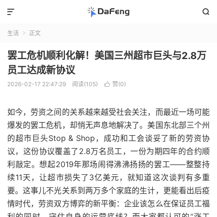


生活
正文

罢工危机顺利化解！美国三州超市巨头与2.8万
员工达成新协议
2026-02-17 22:47:29
阅读(105)
赞(
0
)

如今，劳资之间的关系越来越受社会关注，而最近一场可能
爆发的罢工危机，却悄无声息地解决了。美国东北部三个州
的超市巨头Stop & Shop，成功和工会谈妥了新的劳资协
议，这份协议覆盖了2.8万名员工，一份为期四年的合约顺
利敲定。想起2019年那场闹得沸沸扬扬的罢工——整整持
续11天，让超市损失了3亿美元，就知道这次谈判有多重
要。这事儿不光关系到两万多个家庭的生计，更能看出后疫
情时代，劳资双方博弈的新平衡：企业该怎么在保证员工福
利的同时，守住自身的运营底线？而大家都认可的“涨工