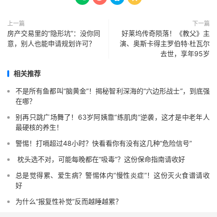
上一篇
下一篇
房产交易里的“隐形坑”：没你同
好莱坞传奇陨落！《教父》主
意，别人也能申请规划许可？
演、奥斯卡得主罗伯特·杜瓦尔
去世，享年95岁
相关推荐
不是所有鱼都叫“脑黄金”！揭秘智利深海的“六边形战士”，到底强
在哪？
别再只跳广场舞了！63岁阿姨靠“练肌肉”逆袭，这才是中老年人
最硬核的养生！
警惕！打嗝超过48小时？快看看你有没有这几种“危险信号”️
️ 枕头选不对，可能每晚都在“吸毒”？这份保命指南请收好
总是觉得累、爱生病？警惕体内“慢性炎症”！这份灭火食谱请收
好
为什么“报复性补觉”反而越睡越累？