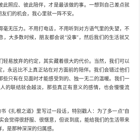
彼此照应、彼此陪伴，才是最该做的事。一想到自己差点就
朋友们的机会，我心里就一阵不安。
得毫无压力。不用打电话，不用听到对方语气里的失望，不
息，大多数时候，朋友都会说“没事”，然后我们的生活就又
们轻易放弃的约定，其实藏着很大的代价。当然，我们可以
约定，永远比不上真正站在对方面前的陪伴。我们会错过他们
那些只有在见面时才能感受到的、独一无二的温暖。我们一
边人的联结就会越淡，那些真正有意义的感情，也会慢慢流
年的书《扎根之道》里写过一段话，特别戳人：为了多一点“自
确实会觉得很舒服、很惬意，但说到底，能给我们的生活带来
群，是那种深深的归属感。