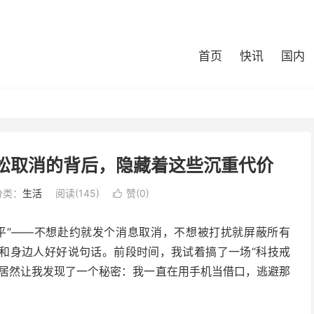
首页
快讯
国内
轻松取消的背后，隐藏着这些沉重代价
分类：
生活
阅读(145)
赞(
0
)

平”——不想赴约就发个消息取消，不想被打扰就屏蔽所有
和身边人好好说句话。前段时间，我试着搞了一场“科技戒
，居然让我发现了一个秘密：我一直在用手机当借口，逃避那