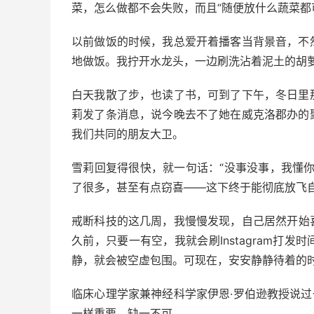
菜，怎么做都不会失败，而且“随便放什么蔬菜都
以前做饭的时候，我总爱开着播客当背景音，不
地做饭。我拧开水龙头，一边刷洗沾着泥土的胡
白天我散了步，也读了书，可到了下午，冬日里
莉发了条消息，说今晚去不了她在威克洛郡办的
我们共同的朋友大卫。
雪莉回复得很快，就一句话：“没事没事，我懂
了很多，甚至有点窃喜——这下终于能彻底放飞自
戒断科技的这几周，我慢慢发现，自己居然开始
久前，只要一有空，我就会刷Instagram打
静，就会被空虚包围。可现在，安安静静待着的
临床心理学家兼神经科学家伊恩·罗伯逊教授说过
一样重要，缺一不可。