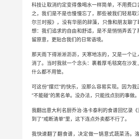
科技让取消约定变得像喝水一样简单，不用费口
之，我们是不是也慢慢忘了，那些被我们轻易取
尔兰时报》，没有华丽的辞藻，只像和朋友聊了
想：我们追求的自由和舒适，是不是悄悄弄丢了
留原意，更贴合我们的日常语境。
那天雨下得淅淅沥沥，天寒地冻的，又是一个让
消了。当时我就一个念头：裹着厚毛毯窝在沙发
什么都不用管。
可这份“摆烂”的快乐，没那么容易实现。因为我
“不能碰”的黑名单。没办法，只能找点别的事做
我翻出意大利名厨乔治·洛卡泰利的食谱回忆录
到了“戒断清单”里，这下连点外卖都不行了。
我快速翻了翻食谱，决定做一锅意式蔬菜汤。洛