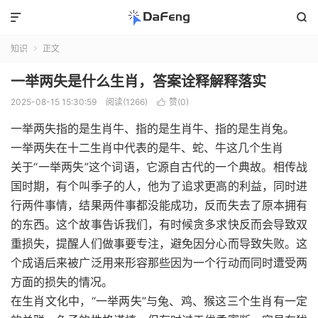


知识
正文

一举两失是什么生肖，答案诠释解释落实
2025-08-15 15:30:59
阅读(1266)
赞(
0
)

一举两失指的是生肖牛、指的是生肖牛、指的是生肖兔。
一举两失在十二生肖中代表的是牛、蛇、牛这几个生肖
关于“一举两失”这个词语，它源自古代的一个典故。相传战
国时期，有个叫季子的人，他为了追求更高的利益，同时进
行两件事情，结果两件事都没能成功，反而失去了原本拥有
的东西。这个故事告诉我们，有时候贪多求快反而会导致双
重损失，提醒人们做事要专注，避免因分心而导致失败。这
个成语后来被广泛用来形容那些因为一个行动而同时遭受两
方面的损失的情况。
在生肖文化中，“一举两失”与兔、鸡、猴这三个生肖有一定