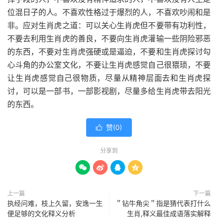
位混日子的人。不喜欢性格过于爆烈的人，不喜欢吵闹和是
非。应对生肖虎之道：可以关心生肖虎但不要带有功利性，
不要去利用生肖虎的善良，不要向生肖虎灌输一些阴险邪恶
的东西，不要对生肖虎强硬或是逼迫，不要和生肖虎探讨勾
心斗角的办公室文化，不要让生肖虎感觉自己很猥琐，不要
让生肖虎感觉自己很物质，尽量从精神层面去和生肖虎探
讨，可以是一部书，一部影视剧，尽量多给生肖虎带去阳光
的东西。
赞(
0
)

分享到




上一篇
下一篇
执经问难，枝上久留，安逸一生
＂钻牛角尖＂指是猜代表打什么
便足够的文化释义分析
生肖,释义最佳成语落实解释