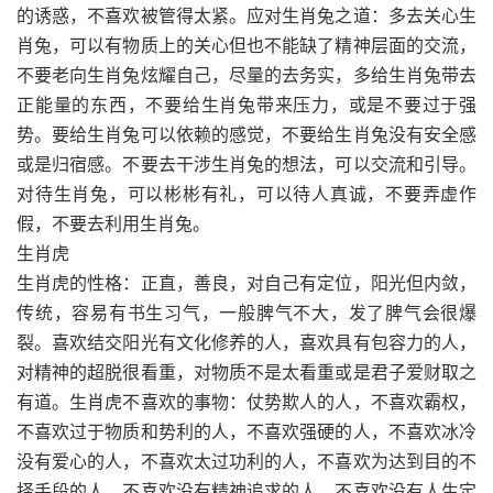
的诱惑，不喜欢被管得太紧。应对生肖兔之道：多去关心生
肖兔，可以有物质上的关心但也不能缺了精神层面的交流，
不要老向生肖兔炫耀自己，尽量的去务实，多给生肖兔带去
正能量的东西，不要给生肖兔带来压力，或是不要过于强
势。要给生肖兔可以依赖的感觉，不要给生肖兔没有安全感
或是归宿感。不要去干涉生肖兔的想法，可以交流和引导。
对待生肖兔，可以彬彬有礼，可以待人真诚，不要弄虚作
假，不要去利用生肖兔。
生肖虎
生肖虎的性格：正直，善良，对自己有定位，阳光但内敛，
传统，容易有书生习气，一般脾气不大，发了脾气会很爆
裂。喜欢结交阳光有文化修养的人，喜欢具有包容力的人，
对精神的超脱很看重，对物质不是太看重或是君子爱财取之
有道。生肖虎不喜欢的事物：仗势欺人的人，不喜欢霸权，
不喜欢过于物质和势利的人，不喜欢强硬的人，不喜欢冰冷
没有爱心的人，不喜欢太过功利的人，不喜欢为达到目的不
择手段的人，不喜欢没有精神追求的人，不喜欢没有人生定