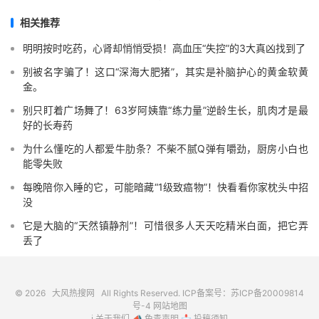
相关推荐
明明按时吃药，心肾却悄悄受损！高血压“失控”的3大真凶找到了
别被名字骗了！这口“深海大肥猪”，其实是补脑护心的黄金软黄
金。
别只盯着广场舞了！63岁阿姨靠“练力量”逆龄生长，肌肉才是最
好的长寿药
为什么懂吃的人都爱牛肋条？不柴不腻Q弹有嚼劲，厨房小白也
能零失败
每晚陪你入睡的它，可能暗藏“1级致癌物”！快看看你家枕头中招
没
它是大脑的“天然镇静剂”！可惜很多人天天吃精米白面，把它弄
丢了
© 2026
大风热搜网
All Rights Reserved. ICP备案号：
苏ICP备20009814
号-4
网站地图
ℹ️
关于我们
📣
免责声明
📩
投稿须知