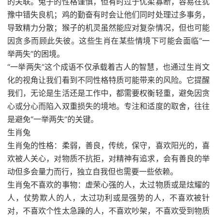
的关联。兔子的性格谨慎，但有时过于优柔寡断，容易在犹
豫中错失良机；鸡的勤奋有时会让他们同时处理过多事务，
导致精力分散；猴子的机灵虽然能应对复杂情况，但也可能
因贪多而顾此失彼。这些生肖在某些情境下可能会面临“一
举两失”的困境。
“一举两失”这个成语不仅承载着古人的智慧，也通过生肖文
化的视角让我们看到不同性格特质可能带来的风险。它提醒
我们，无论是生活还是工作中，都需要权衡轻重，避免因贪
心或分心而陷入双重损失的境地。专注和适度的取舍，往往
是避免“一举两失”的关键。
生肖兔
生肖兔的性格：柔弱，善良，传统，保守，喜欢阳光的，喜
欢被人关心，对物质不抗拒，对精神有追求，会有善良的举
动但多会量力而行，独立自我但也需要一些依赖。
生肖兔不喜欢的事物：虚荣心强的人，太过物质或是炫耀的
人，仗势欺人的人，太过功利或是强势的人，不喜欢被针
对，不喜欢个性太急躁的人，不喜欢吵架，不喜欢受到物质