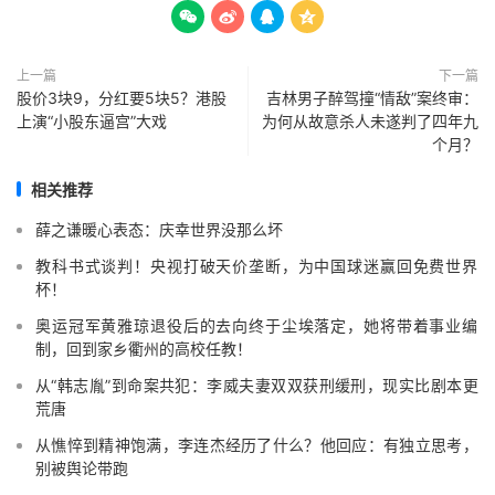




上一篇
下一篇
股价3块9，分红要5块5？港股
吉林男子醉驾撞“情敌”案终审：
上演“小股东逼宫”大戏
为何从故意杀人未遂判了四年九
个月？
相关推荐
薛之谦暖心表态：庆幸世界没那么坏
教科书式谈判！央视打破天价垄断，为中国球迷赢回免费世界
杯！
奥运冠军黄雅琼退役后的去向终于尘埃落定，她将带着事业编
制，回到家乡衢州的高校任教！
从“韩志胤”到命案共犯：李威夫妻双双获刑缓刑，现实比剧本更
荒唐
从憔悴到精神饱满，李连杰经历了什么？他回应：有独立思考，
别被舆论带跑