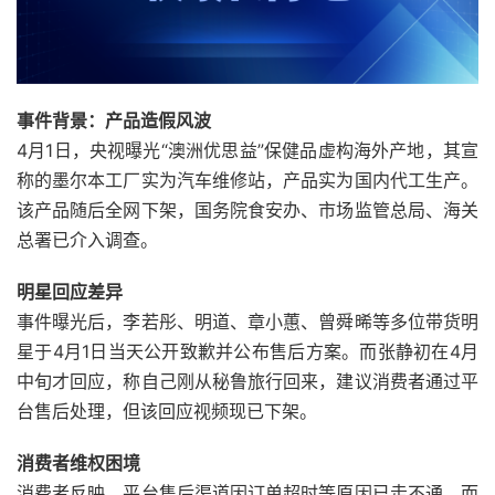
事件背景：产品造假风波
4月1日，央视曝光“澳洲优思益”保健品虚构海外产地，其宣
称的墨尔本工厂实为汽车维修站，产品实为国内代工生产。
该产品随后全网下架，国务院食安办、市场监管总局、海关
总署已介入调查。
明星回应差异
事件曝光后，李若彤、明道、章小蕙、曾舜晞等多位带货明
星于4月1日当天公开致歉并公布售后方案。而张静初在4月
中旬才回应，称自己刚从秘鲁旅行回来，建议消费者通过平
台售后处理，但该回应视频现已下架。
消费者维权困境
消费者反映，平台售后渠道因订单超时等原因已走不通，而