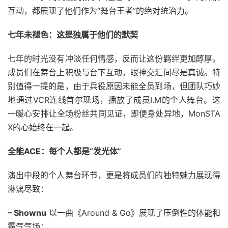
互动，都展现了他们作为“舞台王者”的绝对统治力。
七年未褪色：这是独属于他们的默契
七年的时光没有冲淡任何情感，反而让这份羁绊更加醇厚。
成员们在舞台上积极与台下互动，眼神交汇间尽是真诚。特
别值得一提的是，由于兵役原因未能全员到场，但团队巧妙
地通过VCR连线首尔现场，播放了成员I.M的个人舞台。这
一暖心安排让全场粉丝共同见证，即便身处异地，MonSTA
X的心始终在一起。
全能ACE：每个人都是“发光体”
演出中段的个人舞台环节，更是将成员们的独特魅力展现得
淋漓尽致：
– Shownu
以一曲《Around & Go》展现了压倒性的体能和
霸气气场；