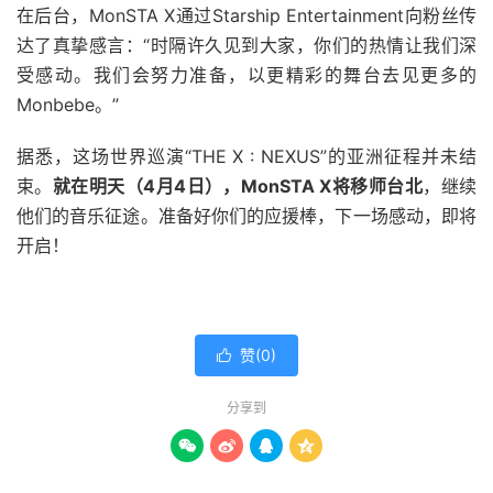
在后台，MonSTA X通过Starship Entertainment向粉丝传
达了真挚感言：“时隔许久见到大家，你们的热情让我们深
受感动。我们会努力准备，以更精彩的舞台去见更多的
Monbebe。”
据悉，这场世界巡演“THE X : NEXUS”的亚洲征程并未结
束。
就在明天（4月4日），MonSTA X将移师台北
，继续
他们的音乐征途。准备好你们的应援棒，下一场感动，即将
开启！
赞(
0
)

分享到



