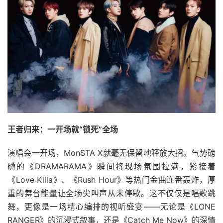
王者归来：一开场就“锁死”全场
演唱会一开场，MonSTA X就毫无保留地释放大招。气势磅
礴的《DRAMARAMA》瞬间将现场氛围拉满，紧接着
《Love Killa》、《Rush Hour》等热门金曲连番轰炸，厚
重的舞台能量让全场尖叫声从未停歇。这不仅仅是唱歌跳
舞，更像是一场精心编排的视听盛宴——无论是《LONE
RANGER》的沉浸式叙事，还是《Catch Me Now》的深情