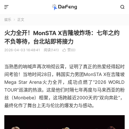


娱乐
正文

火力全开！MonSTA X吉隆坡炸场：七年之约
不负等待，台北站即将接力
2026-04-03 16:48:41
阅读(141)
赞(
0
)

当熟悉的呐喊声再次响彻云霄，证明了真正的热爱经得起时
间考验！当地时间28日，韩国实力男团MonSTA X在吉隆坡
Mega Star Arena火力全开，成功点燃了“2026 WORLD
TOUR”巡演的热浪。这是他们时隔七年再度与马来西亚的粉
丝（Monbebe）相聚，这场跨越近2000天的“双向奔赴”，
最终化作了舞台上无与伦比的爆发力与感动。