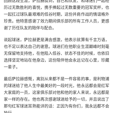
回顾这段生涯，萨拉赫提到，自己和队友、和球迷们一起经
历过无数胜利的喜悦，携手捧起过无数重要的冠军奖杯，也
一起扛过球队最艰难的低谷时期，这份并肩作战的情谊格外
珍贵。他特意感谢了效力期间俱乐部的所有工作人员，更感
谢了历任队友的陪伴与配合。
说起球迷，萨拉赫更是满含感激，他表示就算有千言万语，
也不足以表达自己的谢意。球迷们在他职业生涯巅峰时刻毫
无保留地支持他，在他陷入低谷、状态不佳的时候，也依旧
选择坚定地站在他身边，这份陪伴他会永远记在心里，珍藏
一辈子。
最后萨拉赫感慨，离别从来都不是一件容易的事，是利物浦
的球迷给了他人生中最美好的一段时光，他永远都会是红军
大家庭的一员，这家俱乐部对他和他的家人来说，永远都是
家一样的存在。他也再次感谢球迷给予的一切，并且说出了
那句红军球迷耳熟能详的话：正因为有你们，我永远都不会
独行。