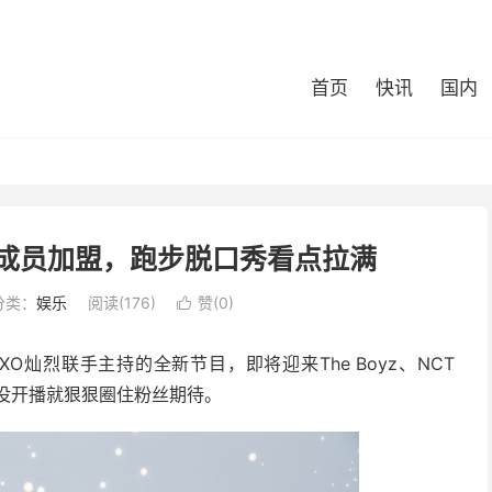
首页
快讯
国内
WISH成员加盟，跑步脱口秀看点拉满
分类：
娱乐
阅读(176)
赞(
0
)

灿烈联手主持的全新节目，即将迎来The Boyz、NCT
还没开播就狠狠圈住粉丝期待。