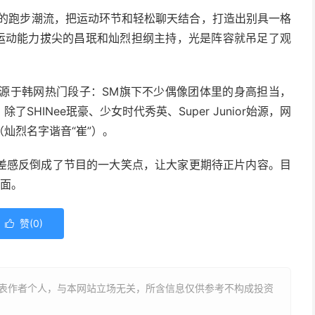
火的跑步潮流，把运动环节和轻松聊天结合，打造出别具一格
认运动能力拔尖的昌珉和灿烈担纲主持，光是阵容就吊足了观
实来源于韩网热门段子：SM旗下不少偶像团体里的身高担当，
HINee珉豪、少女时代秀英、Super Junior始源，网
灿烈名字谐音“崔”）。
差感反倒成了节目的一大笑点，让大家更期待正片内容。目
见面。
赞(
0
)

表作者个人，与本网站立场无关，所含信息仅供参考不构成投资