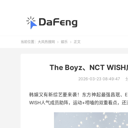
当前位置：
大风热搜网
娱乐
正文


The Boyz、NCT 
2026-03-23 08:49:47
韩娱又有新综艺要来袭！东方神起最强昌珉、EXO
WISH人气成员助阵，运动+唠嗑的双重看点，