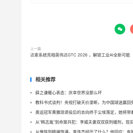

上一篇
达索系统亮相英伟达GTC 2026 ，解锁工业AI全新可能
相关推荐
薛之谦暖心表态：庆幸世界没那么坏
教科书式谈判！央视打破天价垄断，为中国球迷赢回
奥运冠军黄雅琼退役后的去向终于尘埃落定，她将带
从“韩志胤”到命案共犯：李威夫妻双双获刑缓刑，现
从憔悴到精神饱满，李连杰经历了什么？他回应：有