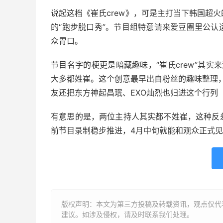
说起这档《崔氏crew》，可是主打当下韩国超
的“跑步脱口秀”。节目组特意请来爱豆圈里公
众胃口。
节目名字的梗更是暗藏趣味，“崔氏crew”其
大多都姓崔。这个创意最早出自粉丝的趣味整理，除了S
友还把东方神起昌珉、EXO灿烈也归进这个行列（
有意思的是，两位主持人其实都不姓崔，这种反
前节目录制稳步推进，4月中旬就能和观众正式
版权声明：本文为第三方投稿及转载资讯，观点仅代
建议。如涉及侵权，请及时联系我们处理。