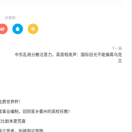
分享到



下一篇
中东乱局分散注意力，英首相发声：国际目光不能偏离乌克
兰
免费世界杯！
着事业编制，回到家乡衢州的高校任教！
实比剧本更荒唐
独立思考，别被舆论带跑