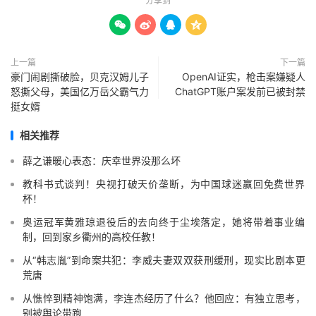
分享到




上一篇
下一篇
豪门闹剧撕破脸，贝克汉姆儿子
OpenAI证实，枪击案嫌疑人
怒撕父母，美国亿万岳父霸气力
ChatGPT账户案发前已被封禁
挺女婿
相关推荐
薛之谦暖心表态：庆幸世界没那么坏
教科书式谈判！央视打破天价垄断，为中国球迷赢回免费世界
杯！
奥运冠军黄雅琼退役后的去向终于尘埃落定，她将带着事业编
制，回到家乡衢州的高校任教！
从“韩志胤”到命案共犯：李威夫妻双双获刑缓刑，现实比剧本更
荒唐
从憔悴到精神饱满，李连杰经历了什么？他回应：有独立思考，
别被舆论带跑