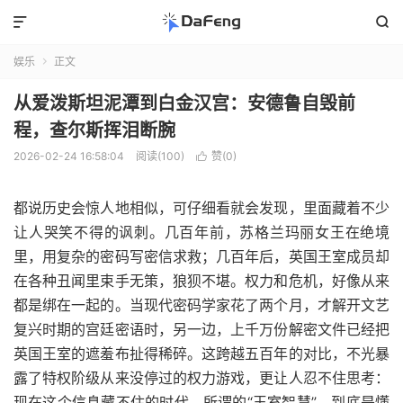


娱乐
正文

从爱泼斯坦泥潭到白金汉宫：安德鲁自毁前
程，查尔斯挥泪断腕
2026-02-24 16:58:04
阅读(100)
赞(
0
)

都说历史会惊人地相似，可仔细看就会发现，里面藏着不少
让人哭笑不得的讽刺。几百年前，苏格兰玛丽女王在绝境
里，用复杂的密码写密信求救；几百年后，英国王室成员却
在各种丑闻里束手无策，狼狈不堪。权力和危机，好像从来
都是绑在一起的。当现代密码学家花了两个月，才解开文艺
复兴时期的宫廷密语时，另一边，上千万份解密文件已经把
英国王室的遮羞布扯得稀碎。这跨越五百年的对比，不光暴
露了特权阶级从来没停过的权力游戏，更让人忍不住思考：
现在这个信息藏不住的时代，所谓的“王室智慧”，到底是懂