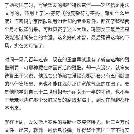
了她被囚禁时，写给盟友的那些特殊密信——这些信是用法
文写的，还用上了达·芬奇式的复杂符号密码，难到什么程
度？连密码学家团队动用21世纪的专业软件，都花了整整两
个月才破译出来。可就算费了这么大劲，玛丽女王最后还是
没能逃过断头台的命运，这么好的才智，最后落得这样的下
场，实在太可惜了。
时间一晃几百年过去，现在的王室早就没有了斩首这样的残
酷刑罚，可那种藏在体面背后的残酷，却一点没少。就拿安
德鲁王子来说，他现在只能缩在诺福克郡那套只有五间卧室
的马什农场里，再也不能住温莎那种宽敞气派的庄园了。要
是他能学到自己十二世曾祖母玛丽女王一半的才智，也不至
于笨笨地跳进那个又脏又臭的腐败泥潭里，到现在想爬都爬
不出来。
就在上周，爱泼斯坦案件的最新档案突然曝光，近三百万份
文件一出来，就像一颗信息核弹，炸得整个英国王室不得安