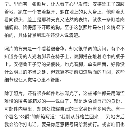
宁。里面有一张照片，让人看了心里发慌：安德鲁王子四肢
着地，趴在一个衣着整齐、躺在地上的女人身上，他仰着头
看向镜头，脸上是那种天真又茫然的表情，就像一条盯着肉
铺橱窗、馋得挪不开眼的狗。至于这张照片是在什么情况下
拍的，具体背景到现在还没人说清楚。
照片的背景是一个看着很奢华，却又很单调的房间，有个不
知道身份的人光着脚靠在椅子上，双脚搭在堆着毛巾的桌子
上。安德鲁王子穿的是便装，也光着脚，单看画面，好像没
什么明显的不当之处，但就算不提前知道后面的丑闻，这些
细节也让人觉得心里不舒服。
除了照片，还有很多邮件也被曝光了，这些邮件都是用晦涩
难懂的匿名邮箱发的——说白了，就是想隐藏自己的身份，
可邮件内容里，却到处炫耀自己的王室身份有多风光。有一
个署名“公爵”的邮箱写道：“我刚从苏格兰回来……到地方后
我会给你打电话，要是你愿意把号码给我就行。或者咱们也