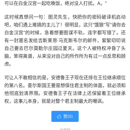
可以在白金汉宫一起吃晚饭，绝对没人打扰。A。”
这时候真想问一句：图灵先生，快把你的密码破译机启动
吧，咱们遇上难搞的主儿了！很明显，这只“饿狼”写“请你去
白金汉宫”的时候，急着想要图谋不轨，连字都写错了。还
有一封匿名发给吉斯莱恩·马克斯韦尔的邮件，絮絮叨叨说
自己要去巴尔莫勒尔庄园过夏天。这个人被特权冲昏了头
脑，笨得离谱，从来没对自己的所作所为有过一点反思和顾
虑。
可让人不敢相信的是，安德鲁王子现在还排在王位继承顺位
的第八名。查尔斯国王要是想保住君主制的体面，就必须和
他彻底划清界限。安德鲁王子在法律上还保留着王位继承
权，这事儿本身，就是对整个君主制最大的嘲讽。
赞(
0
)
