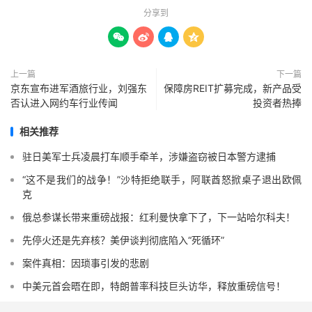
分享到




上一篇
下一篇
京东宣布进军酒旅行业，刘强东
保障房REIT扩募完成，新产品受
否认进入网约车行业传闻
投资者热捧
相关推荐
驻日美军士兵凌晨打车顺手牵羊，涉嫌盗窃被日本警方逮捕
“这不是我们的战争！”沙特拒绝联手，阿联酋怒掀桌子退出欧佩
克
俄总参谋长带来重磅战报：红利曼快拿下了，下一站哈尔科夫！
先停火还是先弃核？美伊谈判彻底陷入“死循环”
案件真相：因琐事引发的悲剧
中美元首会晤在即，特朗普率科技巨头访华，释放重磅信号！