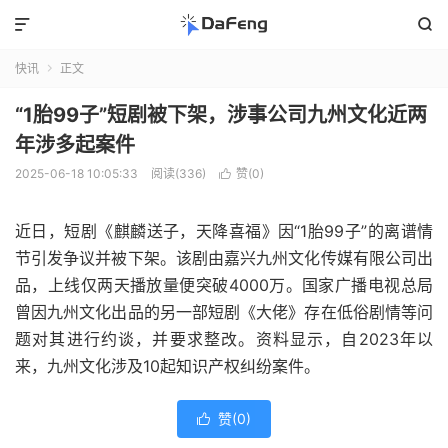


快讯
正文

“1胎99子”短剧被下架，涉事公司九州文化近两
年涉多起案件
2025-06-18 10:05:33
阅读(336)
赞(
0
)

近日，短剧《麒麟送子，天降喜福》因“1胎99子”的离谱情
节引发争议并被下架。该剧由嘉兴九州文化传媒有限公司出
品，上线仅两天播放量便突破4000万。国家广播电视总局
曾因九州文化出品的另一部短剧《大佬》存在低俗剧情等问
题对其进行约谈，并要求整改。资料显示，自2023年以
来，九州文化涉及10起知识产权纠纷案件。
赞(
0
)
