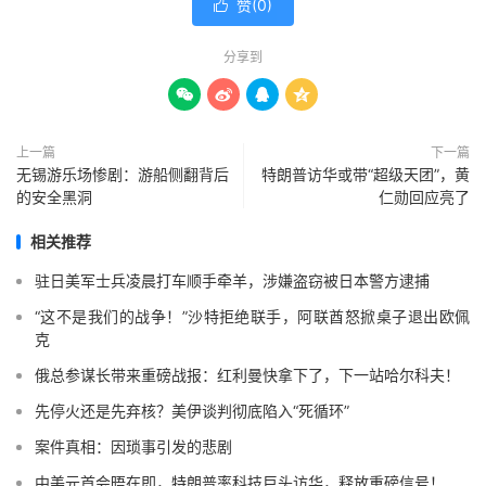
赞(
0
)

分享到




上一篇
下一篇
无锡游乐场惨剧：游船侧翻背后
特朗普访华或带“超级天团”，黄
的安全黑洞
仁勋回应亮了
相关推荐
驻日美军士兵凌晨打车顺手牵羊，涉嫌盗窃被日本警方逮捕
“这不是我们的战争！”沙特拒绝联手，阿联酋怒掀桌子退出欧佩
克
俄总参谋长带来重磅战报：红利曼快拿下了，下一站哈尔科夫！
先停火还是先弃核？美伊谈判彻底陷入“死循环”
案件真相：因琐事引发的悲剧
中美元首会晤在即，特朗普率科技巨头访华，释放重磅信号！