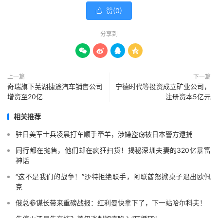
赞(
0
)

分享到




上一篇
下一篇
奇瑞旗下芜湖捷途汽车销售公司
宁德时代等投资成立矿业公司，
增资至20亿
注册资本5亿元
相关推荐
驻日美军士兵凌晨打车顺手牵羊，涉嫌盗窃被日本警方逮捕
同行都在抛售，他们却在疯狂扫货！揭秘深圳夫妻的320亿暴富
神话
“这不是我们的战争！”沙特拒绝联手，阿联酋怒掀桌子退出欧佩
克
俄总参谋长带来重磅战报：红利曼快拿下了，下一站哈尔科夫！