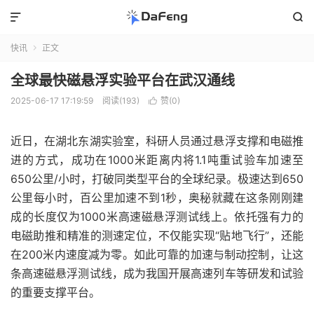


快讯
正文

全球最快磁悬浮实验平台在武汉通线
2025-06-17 17:19:59
阅读(193)
赞(
0
)

近日，在湖北东湖实验室，科研人员通过悬浮支撑和电磁推
进的方式，成功在1000米距离内将1.1吨重试验车加速至
650公里/小时，打破同类型平台的全球纪录。极速达到650
公里每小时，百公里加速不到1秒，奥秘就藏在这条刚刚建
成的长度仅为1000米高速磁悬浮测试线上。依托强有力的
电磁助推和精准的测速定位，不仅能实现“贴地飞行”，还能
在200米内速度减为零。如此可靠的加速与制动控制，让这
条高速磁悬浮测试线，成为我国开展高速列车等研发和试验
的重要支撑平台。