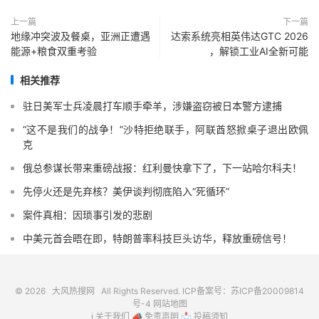
上一篇
下一篇
地缘冲突波及餐桌，亚洲正遭遇
达索系统亮相英伟达GTC 2026
能源+粮食双重考验
，解锁工业AI全新可能
相关推荐
驻日美军士兵凌晨打车顺手牵羊，涉嫌盗窃被日本警方逮捕
“这不是我们的战争！”沙特拒绝联手，阿联酋怒掀桌子退出欧佩
克
俄总参谋长带来重磅战报：红利曼快拿下了，下一站哈尔科夫！
先停火还是先弃核？美伊谈判彻底陷入“死循环”
案件真相：因琐事引发的悲剧
中美元首会晤在即，特朗普率科技巨头访华，释放重磅信号！
© 2026
大风热搜网
All Rights Reserved. ICP备案号：
苏ICP备20009814
号-4
网站地图
ℹ️
关于我们
📣
免责声明
📩
投稿须知