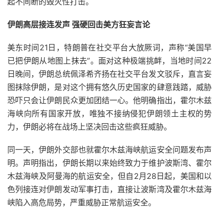
起不间断的毁灭性打击。
伊朗高层接连发声 强硬回击美方狂妄言论
美东时间21日，特朗普在社交平台大放厥词，声称“美国早
已把伊朗从地图上抹去”。面对这种极端挑衅，当地时间22
日晚间，伊朗总统佩泽希齐扬在社交平台发文驳斥，直言妄
图抹除伊朗，是对这个拥有悠久历史国家的肆意践踏，威胁
恐吓只会让伊朗民众更加团结一心。他明确指出，霍尔木兹
海峡向所有国家开放，唯独不接纳侵犯伊朗领土主权的势
力，伊朗必将在战场上坚决回击这些疯狂威胁。
同一天，伊朗外交部也就霍尔木兹海峡航运安全问题发布声
明。声明指出，伊朗长期以来始终致力于维护波斯湾、霍尔
木兹海峡及阿曼海的航运安全，但自2月28日起，美国和以
色列接连对伊朗发动军事打击，直接让波斯湾及霍尔木兹海
峡陷入高危局势，严重威胁正常航运安全。