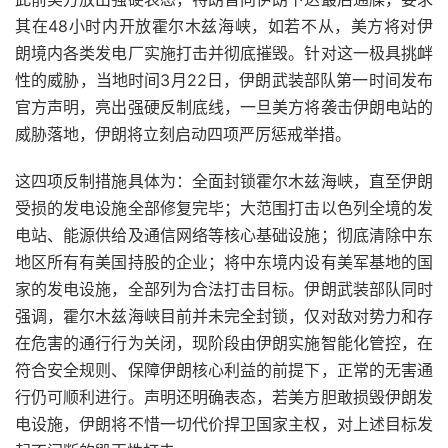
其在48小时内开放霍尔木兹海峡，如若不从，美方将对伊
朗境内各类发电厂实施打击并彻底摧毁。针对这一极具挑衅
性的威胁，当地时间3月22日，伊朗武装部队第一时间发布
官方声明，亮出强硬反制底线，一旦美方将袭击伊朗电站的
威胁落地，伊朗将立刻启动四项严厉惩戒举措。
这四项反制措施具体为：全面封锁霍尔木兹海峡，直至伊朗
受损的发电设施全部修复完毕；大范围打击以色列全境的发
电站、能源供给及通信网络等核心基础设施；彻底清除中东
地区所有有美国持股的企业；将中东境内设有美军基地的国
家的发电设施，全部列为合法打击目标。伊朗武装部队同时
强调，霍尔木兹海峡目前并未完全封锁，仅对敌对势力和存
在危害的通行行为关闭，现阶段由伊朗实施智能化管控，在
符合安全规则、保障伊朗核心利益的前提下，正常的无害通
行仍可顺利进行。声明还明确表态，若美方胆敢损毁伊朗发
电设施，伊朗将不惜一切代价捍卫国家主权，对上述目标发