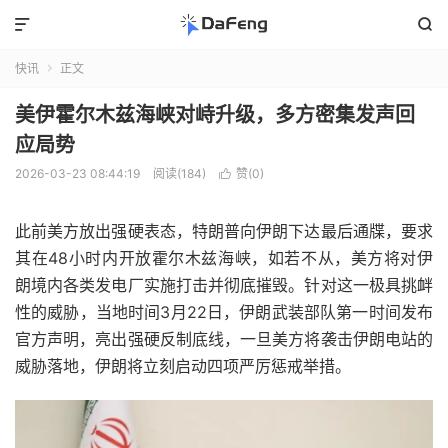


快讯
正文

美伊霍尔木兹海峡对峙升级，多方密集发声回
应局势
2026-03-23 08:44:19
阅读(184)
赞(
0
)

此前美方放出强硬表态，特朗普向伊朗下达最后通牒，要求
其在48小时内开放霍尔木兹海峡，如若不从，美方将对伊
朗境内各类发电厂实施打击并彻底摧毁。针对这一极具挑衅
性的威胁，当地时间3月22日，伊朗武装部队第一时间发布
官方声明，亮出强硬反制底线，一旦美方将袭击伊朗电站的
威胁落地，伊朗将立刻启动四项严厉惩戒举措。