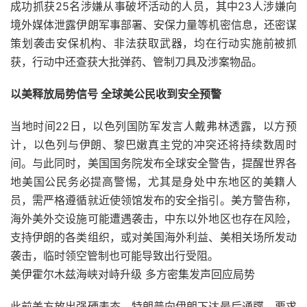
成功抓获25名涉嫌从事破坏活动的人员，其中23人涉嫌向
境外媒体泄露伊朗军事部署、安保力量等机密信息，还密谋
策划袭击安保机构、非法获取武器，均在行动实施前被抓
获，行动中还查获大批弹药、管制刀具及涉案物品。
以美释放局势信号 全球美公民收到安全预警
当地时间22日，以色列国防军发言人戴弗林透露，以方预
计，以色列与伊朗、黎巴嫩真主党的冲突还将持续数周时
间。与此同时，美国国务院发布全球安全警告，提醒世界各
地美国公民务必提高警惕，尤其是身处中东地区的美籍人
员，需严格遵循就近使领馆发布的安全指引。美方警告称，
海外美外交设施可能遭遇袭击，中东以外地区也存在风险，
支持伊朗的各类组织，或对美国海外利益、美相关场所发动
袭击，临时领空管制也可能导致出行受阻。
美伊霍尔木兹海峡对峙升级 多方密集发声回应局势
此前美方放出强硬表态，特朗普向伊朗下达最后通牒，要求