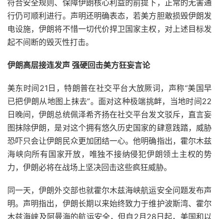
符合安全规则、保障伊朗核心利益的前提下，正常的无害通
行仍可顺利进行。声明还明确表态，若美方胆敢损毁伊朗发
电设施，伊朗将不惜一切代价捍卫国家主权，对上述目标发
起不间断的毁灭性打击。
伊朗高层接连发声 强硬回击美方狂妄言论
美东时间21日，特朗普在社交平台大放厥词，声称“美国早
已把伊朗从地图上抹去”。面对这种极端挑衅，当地时间22
日晚间，伊朗总统佩泽希齐扬在社交平台发文驳斥，直言妄
图抹除伊朗，是对这个拥有悠久历史国家的肆意践踏，威胁
恐吓只会让伊朗民众更加团结一心。他明确指出，霍尔木兹
海峡向所有国家开放，唯独不接纳侵犯伊朗领土主权的势
力，伊朗必将在战场上坚决回击这些疯狂威胁。
同一天，伊朗外交部也就霍尔木兹海峡航运安全问题发布声
明。声明指出，伊朗长期以来始终致力于维护波斯湾、霍尔
木兹海峡及阿曼海的航运安全，但自2月28日起，美国和以