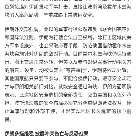
色列接连对伊朗发动军事打击，直接让波斯湾及霍尔木兹海
峡陷入高危局势，严重威胁正常航运安全。
伊朗外交部强调，美以的军事行径公然违反《联合国宪章》
和国际法准则，伊朗为行使合法自卫权利，除打击区域内美
方军事设施外，也会采取必要手段，防范他国借助霍尔木兹
海峡实施针对伊朗的敌对行动。目前霍尔木兹海峡仍保持通
行，海上交通正常运转，但美以及参与对伊军事行动相关方
的船只、设备，均被认定为“有害通行”，伊朗将依规处置；
其他国家船只只要不参与、不配合侵伊行动，遵守安全规定
并与伊朗相关部门对接，就能安全通过海峡。伊朗方面明确
表示，此次地区安全危机的全部责任，应由美国和以色列承
担，波斯湾海域的安全布局必须充分尊重伊朗合法权益，停
止军事行动和外部干涉，才是实现地区长久稳定的核心前
提。
伊朗多措维稳 披露冲突伤亡与反恐战果