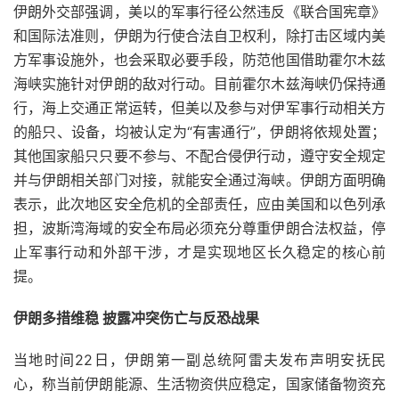
伊朗外交部强调，美以的军事行径公然违反《联合国宪章》
和国际法准则，伊朗为行使合法自卫权利，除打击区域内美
方军事设施外，也会采取必要手段，防范他国借助霍尔木兹
海峡实施针对伊朗的敌对行动。目前霍尔木兹海峡仍保持通
行，海上交通正常运转，但美以及参与对伊军事行动相关方
的船只、设备，均被认定为“有害通行”，伊朗将依规处置；
其他国家船只只要不参与、不配合侵伊行动，遵守安全规定
并与伊朗相关部门对接，就能安全通过海峡。伊朗方面明确
表示，此次地区安全危机的全部责任，应由美国和以色列承
担，波斯湾海域的安全布局必须充分尊重伊朗合法权益，停
止军事行动和外部干涉，才是实现地区长久稳定的核心前
提。
伊朗多措维稳 披露冲突伤亡与反恐战果
当地时间22日，伊朗第一副总统阿雷夫发布声明安抚民
心，称当前伊朗能源、生活物资供应稳定，国家储备物资充