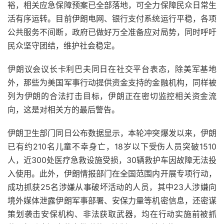
裕，相关应急保障预案已全部落地，可全力保障民众日常生
活有序运转。目前伊朗电网、银行支付系统运行平稳，各项
公共服务不间断，政府已做好万全准备应对局势，同时呼吁
民众坚守团结，维护社会稳定。
伊朗议会议长卡利巴夫同日在社交平台表态，除美军基地
外，那些为美国军事行动提供资金支持的金融机构，同样被
列为伊朗的合法打击目标，伊朗正在密切监控相关资金流
向，这是对相关方的最后警告。
伊朗卫生部门同日公布数据显示，本轮冲突爆发以来，伊朗
已有约210名儿童不幸身亡，18岁以下受伤人员突破1510
人，近300处医疗急救设施受损，30辆救护车因故障无法投
入使用。此外，伊朗情报部门在全国范围内开展专项行动，
成功抓获25名涉嫌从事破坏活动的人员，其中23人涉嫌向
境外媒体泄露伊朗军事部署、安保力量等机密信息，还密谋
策划袭击安保机构、非法获取武器，均在行动实施前被抓