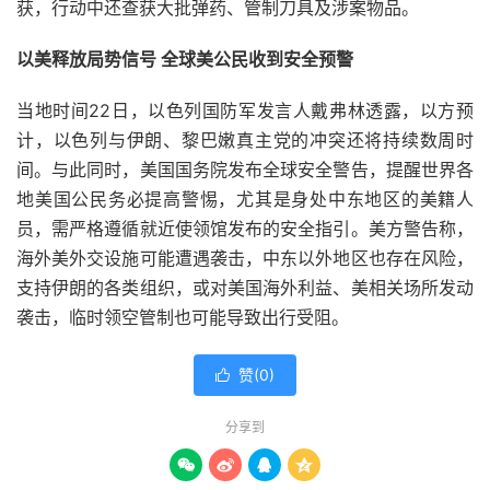
获，行动中还查获大批弹药、管制刀具及涉案物品。
以美释放局势信号 全球美公民收到安全预警
当地时间22日，以色列国防军发言人戴弗林透露，以方预
计，以色列与伊朗、黎巴嫩真主党的冲突还将持续数周时
间。与此同时，美国国务院发布全球安全警告，提醒世界各
地美国公民务必提高警惕，尤其是身处中东地区的美籍人
员，需严格遵循就近使领馆发布的安全指引。美方警告称，
海外美外交设施可能遭遇袭击，中东以外地区也存在风险，
支持伊朗的各类组织，或对美国海外利益、美相关场所发动
袭击，临时领空管制也可能导致出行受阻。
赞(
0
)

分享到



