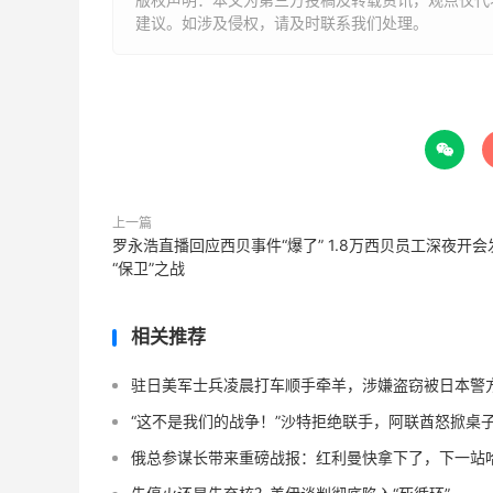
建议。如涉及侵权，请及时联系我们处理。

上一篇
罗永浩直播回应西贝事件“爆了” 1.8万西贝员工深夜开会
“保卫”之战
相关推荐
驻日美军士兵凌晨打车顺手牵羊，涉嫌盗窃被日本警
“这不是我们的战争！”沙特拒绝联手，阿联酋怒掀桌
俄总参谋长带来重磅战报：红利曼快拿下了，下一站