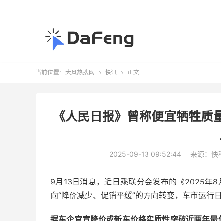
当前位置：
大风热搜网
快讯
正文


《人民日报》曾称便宜牺牲质
2025-09-13 09:52:44
来源：快
9月13日消息，近日乘联分会发布的《2025年
向“降价减少、促销平缓”的方向转变，车市运行
据车企官宣降价或新车价格实质性突破近两年最