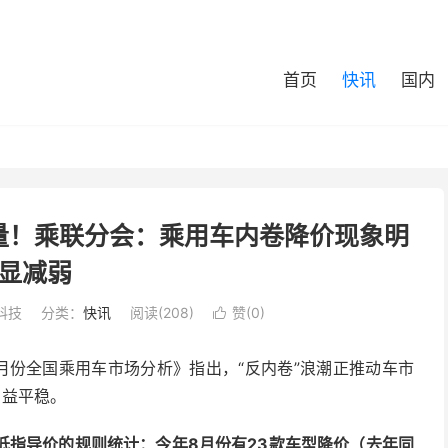
首页
快讯
国内
量！乘联分会：乘用车内卷降价现象明
显减弱
科技
分类：
快讯
阅读(208)
赞(
0
)

8月份全国乘用车市场分析》指出，“反内卷”浪潮正推动车市
日益平稳。
低指导价的规则统计：今年8月份有23款车型降价（去年同