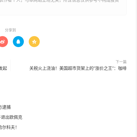
分享到



下一篇
发起
关税火上浇油！美国超市货架上的“涨价之王”：咖啡
方逮捕
子退出欧佩克
哈尔科夫！