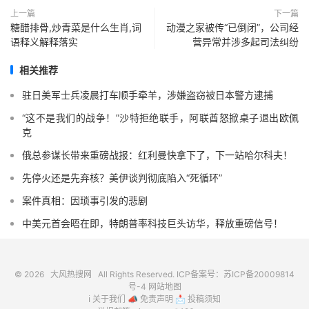
上一篇
下一篇
糖醋排骨,炒青菜是什么生肖,词
动漫之家被传“已倒闭”，公司经
语释义解释落实
营异常并涉多起司法纠纷
相关推荐
驻日美军士兵凌晨打车顺手牵羊，涉嫌盗窃被日本警方逮捕
“这不是我们的战争！”沙特拒绝联手，阿联酋怒掀桌子退出欧佩
克
俄总参谋长带来重磅战报：红利曼快拿下了，下一站哈尔科夫！
先停火还是先弃核？美伊谈判彻底陷入“死循环”
案件真相：因琐事引发的悲剧
中美元首会晤在即，特朗普率科技巨头访华，释放重磅信号！
© 2026
大风热搜网
All Rights Reserved. ICP备案号：
苏ICP备20009814
号-4
网站地图
ℹ️
关于我们
📣
免责声明
📩
投稿须知