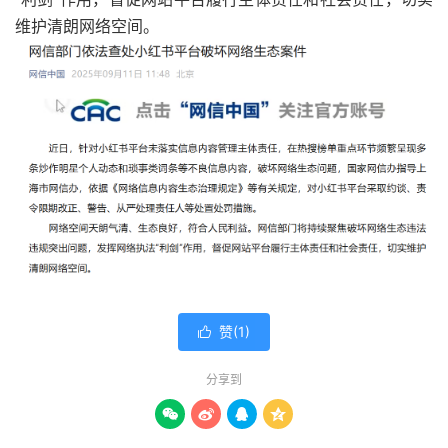
维护清朗网络空间。
赞(
1
)

分享到



