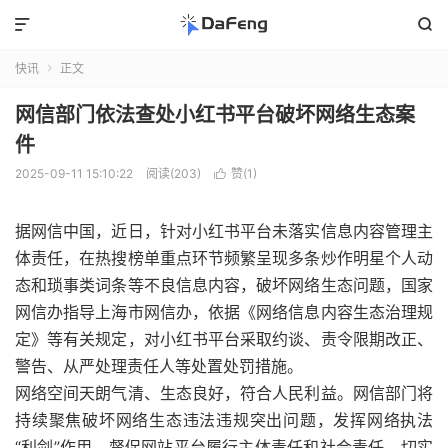


快讯
正文

网信部门依法查处小红书平台破坏网络生态案
件
2025-09-11 15:10:22
阅读(203)
赞(
1
)

据网信中国，近日，针对小红书平台未落实信息内容管理主
体责任，在热搜榜单重点环节频繁呈现多条炒作明星个人动
态和琐事类词条等不良信息内容，破坏网络生态问题，国家
网信办指导上海市网信办，依据《网络信息内容生态治理规
定》等有关规定，对小红书平台采取约谈、责令限期改正、
警告、从严处理责任人等处置处罚措施。
网络空间天朗气清、生态良好，符合人民利益。网信部门将
持续聚焦破坏网络生态违法违规突出问题，发挥网络执法
“利剑”作用，督促网站平台履行主体责任和社会责任，切实