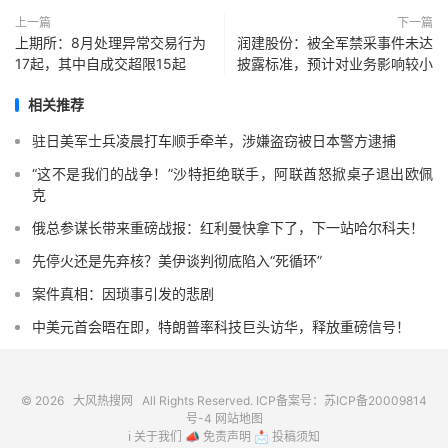
上一篇
下一篇
上期所：8月处理异常交易行为
润建股份：被全军禁采事件未达
17起，其中自成交超限15起
披露标准，预计对业务影响较小
相关推荐
驻日美军士兵凌晨打车顺手牵羊，涉嫌盗窃被日本警方逮捕
“这不是我们的战争！”沙特拒绝联手，阿联酋怒掀桌子退出欧佩
克
俄总参谋长带来重磅战报：红利曼快拿下了，下一站哈尔科夫！
先停火还是先弃核？美伊谈判彻底陷入“死循环”
案件真相：因琐事引发的悲剧
中美元首会晤在即，特朗普率科技巨头访华，释放重磅信号！
© 2026
大风热搜网
All Rights Reserved. ICP备案号：
苏ICP备20009814
号-4
网站地图
ℹ️
关于我们
📣
免责声明
📩
投稿须知