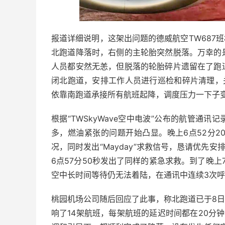
报道详细说明，这架出问题的德威航空TW687
北跑道降落时，右侧的主轮胎突然脱落。万幸的
人员都安然无恙，但脱落的轮胎碎片遗留在了跑
闭北跑道，安排工作人员进行巡检和碎片清理，
依靠南跑道承接所有航班起降，调度压力一下子
根据“TWSkyWave空中电波”公布的航管通
多，燃油紧张的问题开始凸显。晚上6点52分2
况，同时发出“Mayday”求救信号，恳请优先安
6点57分50秒发出了同样的紧急求救。到了晚上
空中长时间等待仍无法着陆，在通讯中连续3次呼叫
桃园机场公司随后回应了此事，称北跑道已于8日
响了14架航班，每架航班的延迟时间都在20分