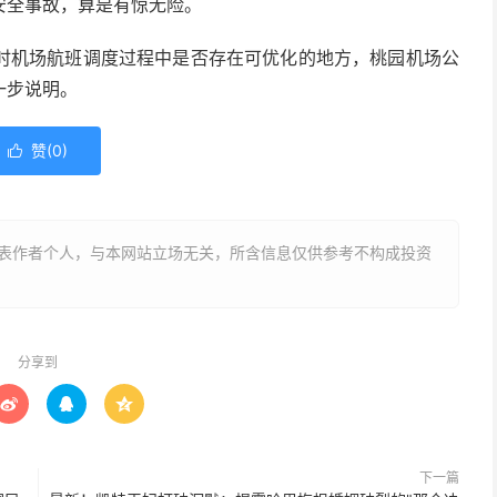
安全事故，算是有惊无险。
时机场航班调度过程中是否存在可优化的地方，桃园机场公
一步说明。
赞(
0
)

表作者个人，与本网站立场无关，所含信息仅供参考不构成投资
分享到



下一篇