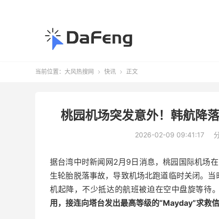
当前位置：
大风热搜网
快讯
正文


桃园机场突发意外！韩航降落
2026-02-09 09:41:17
据台湾中时新闻网2月9日消息，桃园国际机场
生轮胎脱落事故，导致机场北跑道临时关闭。当
机起降，不少抵达的航班被迫在空中盘旋等待
用，接连向塔台发出最高等级的“Mayday”求