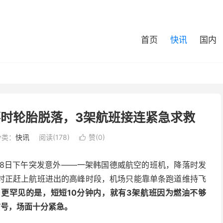
首页
快讯
国内
时轮胎脱落，3架航班接连紧急求救
分类：
快讯
阅读(178)
赞(
0
)

在8日下午突发意外——一架韩国德威航空的班机，降落时发
时正赶上航班进出的高峰时段，机场只能靠单条跑道维持飞
。
更罕见的是，短短10分钟内，就有3架航班因为燃油不够
救信号，场面十分紧急。