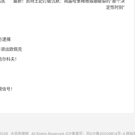
富民
最新！凯特王妃打破沉默：揭露哈里梅根婚姻破裂的"那个决
定性时刻"
方逮捕
子退出欧佩克
哈尔科夫！
磅信号！
2026
大风热搜网
All Rights Reserved. ICP备案号：
苏ICP备20009814号-4
网站