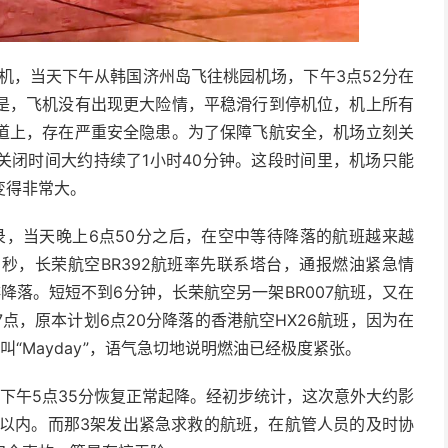
班机，当天下午从韩国济州岛飞往桃园机场，下午3点52分在
是，飞机没有出现更大险情，平稳滑行到停机位，机上所有
道上，存在严重安全隐患。为了保障飞航安全，机场立刻关
关闭时间大约持续了1小时40分钟。这段时间里，机场只能
变得非常大。
讯记录，当天晚上6点50分之后，在空中等待降落的航班越来越
0秒，长荣航空BR392航班率先联系塔台，通报燃油紧急情
排降落。短短不到6分钟，长荣航空另一架BR007航班，又在
7点，原本计划6点20分降落的香港航空HX26航班，因为在
“Mayday”，语气急切地说明燃油已经极度紧张。
下午5点35分恢复正常起降。经初步统计，这次意外大约影
钟以内。而那3架发出紧急求救的航班，在航管人员的及时协