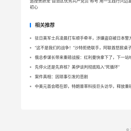
追授贺娇龙“自治区优秀共产党员”称号 用一生践行兴边
初心
相关推荐
驻日美军士兵凌晨打车顺手牵羊，涉嫌盗窃被日本警
“这不是我们的战争！”沙特拒绝联手，阿联酋怒掀桌
俄总参谋长带来重磅战报：红利曼快拿下了，下一站
先停火还是先弃核？美伊谈判彻底陷入“死循环”
案件真相：因琐事引发的悲剧
中美元首会晤在即，特朗普率科技巨头访华，释放重
© 