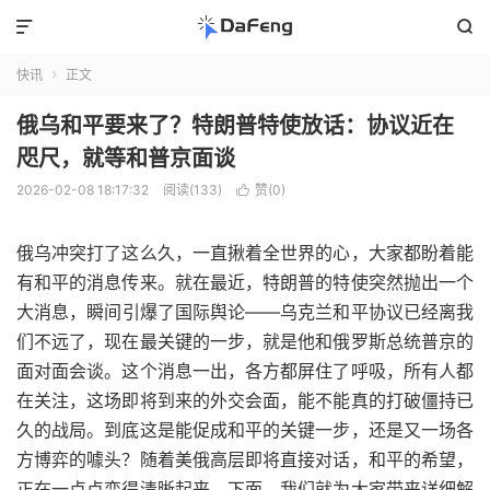


快讯
正文

俄乌和平要来了？特朗普特使放话：协议近在
咫尺，就等和普京面谈
2026-02-08 18:17:32
阅读(133)
赞(
0
)

俄乌冲突打了这么久，一直揪着全世界的心，大家都盼着能
有和平的消息传来。就在最近，特朗普的特使突然抛出一个
大消息，瞬间引爆了国际舆论——乌克兰和平协议已经离我
们不远了，现在最关键的一步，就是他和俄罗斯总统普京的
面对面会谈。这个消息一出，各方都屏住了呼吸，所有人都
在关注，这场即将到来的外交会面，能不能真的打破僵持已
久的战局。到底这是能促成和平的关键一步，还是又一场各
方博弈的噱头？随着美俄高层即将直接对话，和平的希望，
正在一点点变得清晰起来。下面，我们就为大家带来详细解