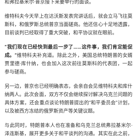
和弗拉基米尔·普京接下来要举行的面谈。
维特科夫今天早上在达沃斯发表完讲话后，就会立马飞往莫
斯科，和俄罗斯总统普京当面磋商。他还信心十足地透露，
目前谈判已经取得了重大突破，和平协议就在眼前。
“我们现在已经快到最后一步了……这件事，我们肯定能促
成。”
维特科夫补充道。除此之外，美国总统特朗普的女婿
贾里德·库什纳，也会加入这次前往莫斯科的代表团，一起
参与磋商。
另一边，普京也已经明确表态，会亲自会见维特科夫和库什
纳两人。此次会面，双方不仅会继续探讨解决乌克兰问题的
具体方案，还会重点谈论特朗普提出的“和平委员会”计划，
以及被西方冻结的俄罗斯资产等关键议题。
与此同时，特朗普本人也在准备和乌克兰总统弗拉基米尔·
泽连斯基，展开更多关于和平谈判的沟通。其实在此之前，