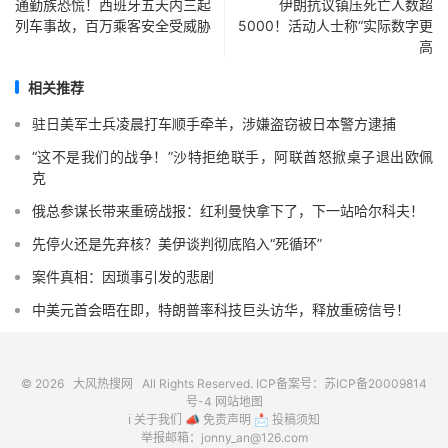
通勤族恐慌！西班牙五天内三起
伊朗抗议镇压死亡人数超
列车事故，百万乘客安全受威胁
5000！活动人士称“实际数字更
高
相关推荐
驻日美军士兵凌晨打车顺手牵羊，涉嫌盗窃被日本警方逮捕
“这不是我们的战争！”沙特拒绝联手，阿联酋怒掀桌子退出欧佩
克
俄总参谋长带来重磅战报：红利曼快拿下了，下一站哈尔科夫！
先停火还是先弃核？美伊谈判彻底陷入“死循环”
案件真相：因琐事引发的悲剧
中美元首会晤在即，特朗普率科技巨头访华，释放重磅信号！
© 2026
大风热搜网
All Rights Reserved. ICP备案号：
苏ICP备20009814
号-4
网站地图
ℹ️
关于我们
📣
免责声明
📩
投稿须知
举报邮箱：jonny_an@126.com