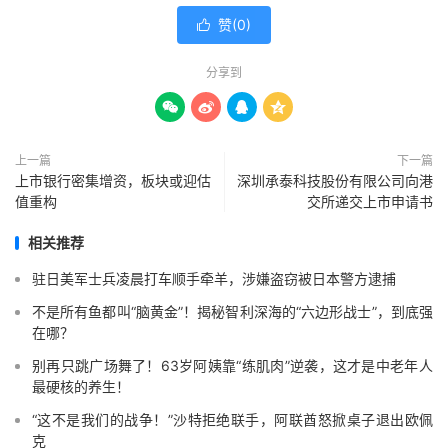
赞(
0
)

分享到




上一篇
下一篇
上市银行密集增资，板块或迎估
深圳承泰科技股份有限公司向港
值重构
交所递交上市申请书
相关推荐
驻日美军士兵凌晨打车顺手牵羊，涉嫌盗窃被日本警方逮捕
不是所有鱼都叫“脑黄金”！揭秘智利深海的“六边形战士”，到底强
在哪？
别再只跳广场舞了！63岁阿姨靠“练肌肉”逆袭，这才是中老年人
最硬核的养生！
“这不是我们的战争！”沙特拒绝联手，阿联酋怒掀桌子退出欧佩
克