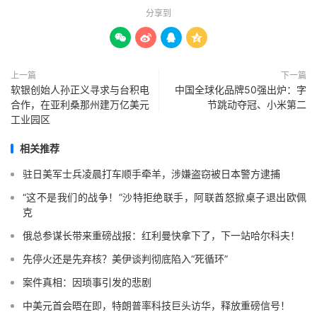
分享到




上一篇
下一篇
软银创始人孙正义寻求与台积电
中国全球化品牌50强出炉：字
合作，在亚利桑那州建万亿美元
节跳动夺冠、小米第二
工业园区
相关推荐
驻日美军士兵凌晨打车顺手牵羊，涉嫌盗窃被日本警方逮捕
“这不是我们的战争！”沙特拒绝联手，阿联酋怒掀桌子退出欧佩
克
俄总参谋长带来重磅战报：红利曼快拿下了，下一站哈尔科夫！
先停火还是先弃核？美伊谈判彻底陷入“死循环”
案件真相：因琐事引发的悲剧
中美元首会晤在即，特朗普率科技巨头访华，释放重磅信号！