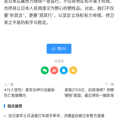
若日本右翼势力继续一意孤行，不仅将地区和平置于险境，
也终将让日本人民再度沦为野心的牺牲品。对此，我们不仅
要“听其言”，更要“观其行”，以坚定立场和有力举措，捍卫
来之不易的和平与稳定。
赞(
0
)

分享到




上一篇
下一篇
415人受伤！美军对伊行动最新
索赔2700亿、封锁海峡？伊朗
伤亡数据曝光
“硬刚”美国，最后博弈一触即发
相关推荐
驻日美军士兵凌晨打车顺手牵羊，涉嫌盗窃被日本警方逮捕