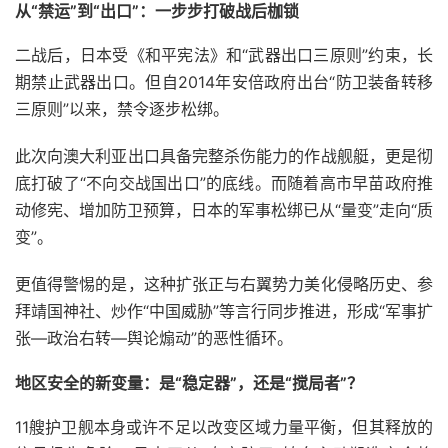
从“禁运”到“出口”：一步步打破战后枷锁
二战后，日本受《和平宪法》和“武器出口三原则”约束，长
期禁止武器出口。但自2014年安倍政府出台“防卫装备转移
三原则”以来，禁令逐步松绑。
此次向澳大利亚出口具备完整杀伤能力的作战舰艇，更是彻
底打破了“不向交战国出口”的底线。而随着高市早苗政府推
动修宪、增加防卫预算，日本的军事松绑已从“量变”走向“质
变”。
更值得警惕的是，这种扩张正与右翼势力美化侵略历史、参
拜靖国神社、炒作“中国威胁”等言行同步推进，形成“军事扩
张—政治右转—舆论煽动”的恶性循环。
地区安全的新变量：是“稳定器”，还是“搅局者”？
11艘护卫舰本身或许不足以改变区域力量平衡，但其释放的