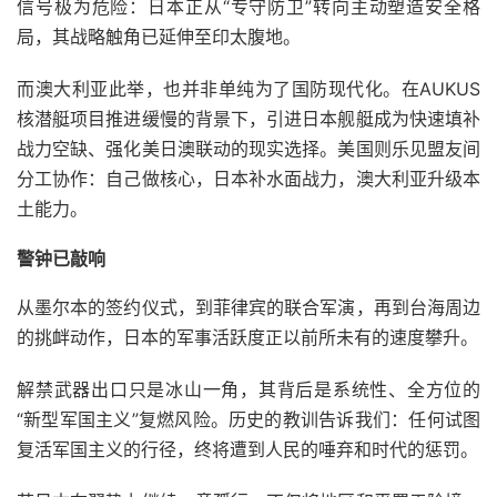
信号极为危险：日本正从“专守防卫”转向主动塑造安全格
局，其战略触角已延伸至印太腹地。
而澳大利亚此举，也并非单纯为了国防现代化。在AUKUS
核潜艇项目推进缓慢的背景下，引进日本舰艇成为快速填补
战力空缺、强化美日澳联动的现实选择。美国则乐见盟友间
分工协作：自己做核心，日本补水面战力，澳大利亚升级本
土能力。
警钟已敲响
从墨尔本的签约仪式，到菲律宾的联合军演，再到台海周边
的挑衅动作，日本的军事活跃度正以前所未有的速度攀升。
解禁武器出口只是冰山一角，其背后是系统性、全方位的
“新型军国主义”复燃风险。历史的教训告诉我们：任何试图
复活军国主义的行径，终将遭到人民的唾弃和时代的惩罚。