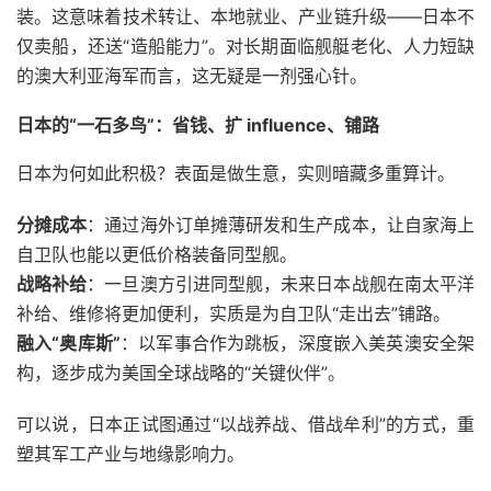
装。这意味着技术转让、本地就业、产业链升级——日本不
仅卖船，还送“造船能力”。对长期面临舰艇老化、人力短缺
的澳大利亚海军而言，这无疑是一剂强心针。
日本的“一石多鸟”：省钱、扩 influence、铺路
日本为何如此积极？表面是做生意，实则暗藏多重算计。
分摊成本
：通过海外订单摊薄研发和生产成本，让自家海上
自卫队也能以更低价格装备同型舰。
战略补给
：一旦澳方引进同型舰，未来日本战舰在南太平洋
补给、维修将更加便利，实质是为自卫队“走出去”铺路。
融入“奥库斯”
：以军事合作为跳板，深度嵌入美英澳安全架
构，逐步成为美国全球战略的“关键伙伴”。
可以说，日本正试图通过“以战养战、借战牟利”的方式，重
塑其军工产业与地缘影响力。