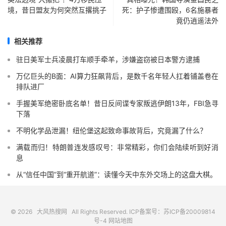
境，昔日盟友为何突然互撂挑子
死：护子惨遭围殴，6名施暴者
竟仍逍遥法外
相关推荐
驻日美军士兵凌晨打车顺手牵羊，涉嫌盗窃被日本警方逮捕
万亿巨头的B面：AI算力狂飙背后，是数千名年轻人扛着铺盖卷在
排队进厂
手握美军绝密卧底名单！昔日反间谍专家叛逃伊朗13年，FBI急寻
下落
不明化学品泄漏！纽伦堡这起致命事故背后，究竟漏了什么？
满载而归！特朗普连发感叹号：非常精彩，你们会陆续听到好消
息
从“信任中国”到“重开航道”：读懂今天中东外交场上的这盘大棋。
© 2026
大风热搜网
All Rights Reserved. ICP备案号：
苏ICP备20009814
号-4
网站地图