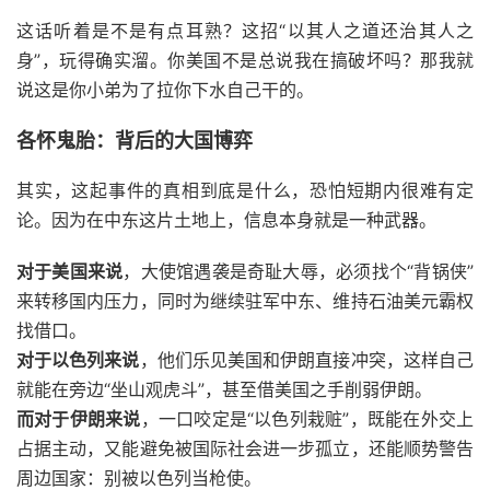
这话听着是不是有点耳熟？这招“以其人之道还治其人之
身”，玩得确实溜。你美国不是总说我在搞破坏吗？那我就
说这是你小弟为了拉你下水自己干的。
各怀鬼胎：背后的大国博弈
其实，这起事件的真相到底是什么，恐怕短期内很难有定
论。因为在中东这片土地上，信息本身就是一种武器。
对于美国来说
，大使馆遇袭是奇耻大辱，必须找个“背锅侠”
来转移国内压力，同时为继续驻军中东、维持石油美元霸权
找借口。
对于以色列来说
，他们乐见美国和伊朗直接冲突，这样自己
就能在旁边“坐山观虎斗”，甚至借美国之手削弱伊朗。
而对于伊朗来说
，一口咬定是“以色列栽赃”，既能在外交上
占据主动，又能避免被国际社会进一步孤立，还能顺势警告
周边国家：别被以色列当枪使。