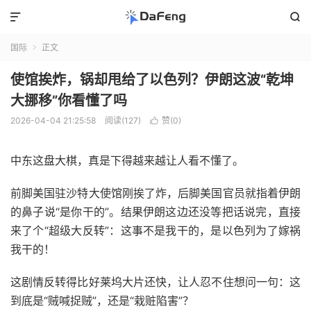


国际
正文

使馆挨炸，锅却甩给了以色列？伊朗这波“乾坤
大挪移”你看懂了吗
2026-04-04 21:25:58
阅读(127)
赞(
0
)

中东这盘大棋，真是下得越来越让人看不懂了。
前脚美国驻沙特大使馆刚挨了炸，后脚美国官员就指着伊朗
的鼻子说“是你干的”。结果伊朗这边还没等把话说完，直接
来了个“超级大反转”：这事不是我干的，是以色列为了嫁祸
我干的！
这剧情反转得比好莱坞大片还快，让人忍不住想问一句：这
到底是“贼喊捉贼”，还是“栽赃陷害”？