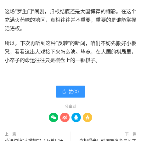
这场“罗生门”闹剧，归根结底还是大国博弈的缩影。在这个
充满火药味的地区，真相往往并不重要，重要的是谁能掌握
话语权。
所以，下次再听到这种“反转”的新闻，咱们不妨先搬好小板
凳，看看这出大戏接下来怎么演。毕竟，在大国的棋局里，
小卒子的命运往往只是棋盘上的一颗棋子。
赞(
0
)

分享到




上一篇
下一篇
英法边境“大撒把”？4万移民压
真相曝光！韩国导演金昌民之