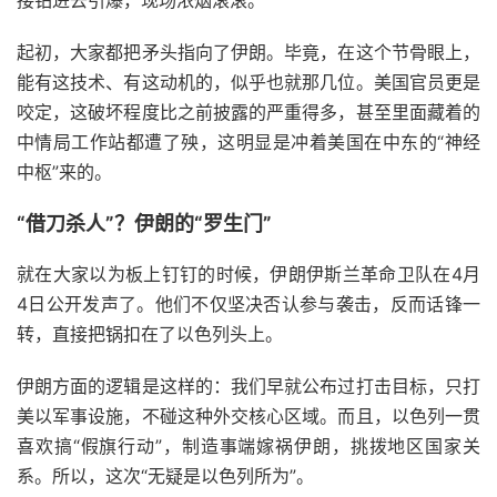
起初，大家都把矛头指向了伊朗。毕竟，在这个节骨眼上，
能有这技术、有这动机的，似乎也就那几位。美国官员更是
咬定，这破坏程度比之前披露的严重得多，甚至里面藏着的
中情局工作站都遭了殃，这明显是冲着美国在中东的“神经
中枢”来的。
“借刀杀人”？伊朗的“罗生门”
就在大家以为板上钉钉的时候，伊朗伊斯兰革命卫队在4月
4日公开发声了。他们不仅坚决否认参与袭击，反而话锋一
转，直接把锅扣在了以色列头上。
伊朗方面的逻辑是这样的：我们早就公布过打击目标，只打
美以军事设施，不碰这种外交核心区域。而且，以色列一贯
喜欢搞“假旗行动”，制造事端嫁祸伊朗，挑拨地区国家关
系。所以，这次“无疑是以色列所为”。