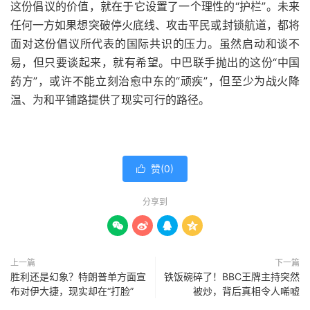
这份倡议的价值，就在于它设置了一个理性的“护栏”。未来
任何一方如果想突破停火底线、攻击平民或封锁航道，都将
面对这份倡议所代表的国际共识的压力。虽然启动和谈不
易，但只要谈起来，就有希望。中巴联手抛出的这份“中国
药方”，或许不能立刻治愈中东的“顽疾”，但至少为战火降
温、为和平铺路提供了现实可行的路径。
赞(
0
)

分享到




上一篇
下一篇
胜利还是幻象？特朗普单方面宣
铁饭碗碎了！BBC王牌主持突然
布对伊大捷，现实却在“打脸”
被炒，背后真相令人唏嘘