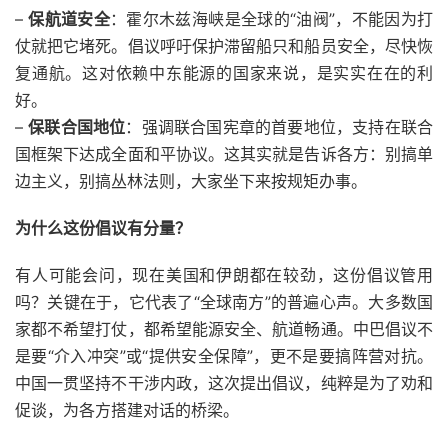
–
保航道安全
：霍尔木兹海峡是全球的“油阀”，不能因为打
仗就把它堵死。倡议呼吁保护滞留船只和船员安全，尽快恢
复通航。这对依赖中东能源的国家来说，是实实在在的利
好。
–
保联合国地位
：强调联合国宪章的首要地位，支持在联合
国框架下达成全面和平协议。这其实就是告诉各方：别搞单
边主义，别搞丛林法则，大家坐下来按规矩办事。
为什么这份倡议有分量？
有人可能会问，现在美国和伊朗都在较劲，这份倡议管用
吗？关键在于，它代表了“全球南方”的普遍心声。大多数国
家都不希望打仗，都希望能源安全、航道畅通。中巴倡议不
是要“介入冲突”或“提供安全保障”，更不是要搞阵营对抗。
中国一贯坚持不干涉内政，这次提出倡议，纯粹是为了劝和
促谈，为各方搭建对话的桥梁。