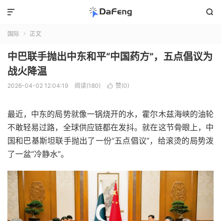


国际
正文

中巴联手抛出中东和平“中国药方”，五点倡议为
战火降温
2026-04-02 12:04:19
阅读(180)
赞(
0
)

最近，中东的局势就像一锅烧开的水，霍尔木兹海峡的油轮
不敢轻易过路，全球供应链都在发抖。就在这节骨眼上，中
国和巴基斯坦联手抛出了一份“五点倡议”，给滚烫的局势泼
了一盆“冷静水”。