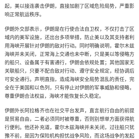
起，美以接连袭击伊朗，直接加剧了区域危险局势，严重影
响正常航运秩序。
伊朗外交部表示，伊朗是在行使合法自卫权，不仅打击了区
域内的美军设施，还出台多项举措，防止美以及其支持者利
用海峡开展针对伊朗的敌对行动。同时明确说明，霍尔木兹
海峡并未关闭，正常海上交通也未中断，只是美以等侵略方
的船只、设备属于有害通行，伊朗会依规处置；其他国家无
关联船只，只要不配合敌对行动、遵守安全规定，经协调后
可安全通行。声明直指，造成海峡安全局势混乱的责任，完
全在于美国和以色列，只有停止对伊朗的军事威胁和侵略，
尊重伊朗合法权益，海峡才能恢复长久稳定。
伊朗外长阿拉格齐也在社交平台发声，直言航行自由的前提
是贸易自由，二者必须同时被尊重，否则别想单方面获得航
行便利。他还补充道，霍尔木兹海峡并未关闭，过往船只犹
豫不前，是因为保险机构担忧战争风险，而这场战争的发起