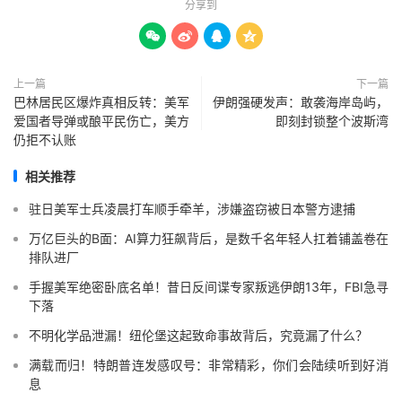
分享到




上一篇
下一篇
巴林居民区爆炸真相反转：美军
伊朗强硬发声：敢袭海岸岛屿，
爱国者导弹或酿平民伤亡，美方
即刻封锁整个波斯湾
仍拒不认账
相关推荐
驻日美军士兵凌晨打车顺手牵羊，涉嫌盗窃被日本警方逮捕
万亿巨头的B面：AI算力狂飙背后，是数千名年轻人扛着铺盖卷在
排队进厂
手握美军绝密卧底名单！昔日反间谍专家叛逃伊朗13年，FBI急寻
下落
不明化学品泄漏！纽伦堡这起致命事故背后，究竟漏了什么？
满载而归！特朗普连发感叹号：非常精彩，你们会陆续听到好消
息