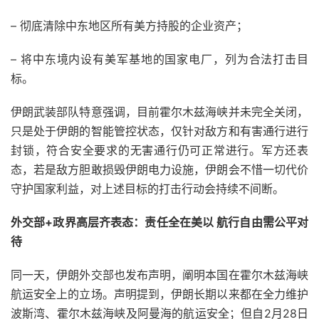
– 彻底清除中东地区所有美方持股的企业资产；
– 将中东境内设有美军基地的国家电厂，列为合法打击目
标。
伊朗武装部队特意强调，目前霍尔木兹海峡并未完全关闭，
只是处于伊朗的智能管控状态，仅针对敌方和有害通行进行
封锁，符合安全要求的无害通行仍可正常进行。军方还表
态，若是敌方胆敢损毁伊朗电力设施，伊朗会不惜一切代价
守护国家利益，对上述目标的打击行动会持续不间断。
外交部+政界高层齐表态：责任全在美以 航行自由需公平对
待
同一天，伊朗外交部也发布声明，阐明本国在霍尔木兹海峡
航运安全上的立场。声明提到，伊朗长期以来都在全力维护
波斯湾、霍尔木兹海峡及阿曼海的航运安全；但自2月28日