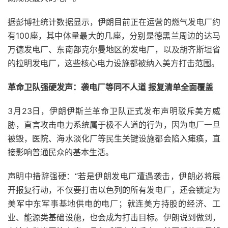
据彭博社统计数据显示，伊朗目前正在运营的燃气发电厂约
有100座，其中体量最大的几座，分别是德黑兰周边的达马
万德发电厂、东南部克尔曼地区的发电厂，以及胡齐斯坦省
的拉明发电厂，这些核心电力设施都被纳入美方打击范围。
革命卫队强硬发声：袭电厂等同不人道 报复清单全面覆盖
3月23日，伊朗伊斯兰革命卫队正式发布声明驳斥美方威
胁，直言攻击电力系统属于极不人道的行为，因为电厂一旦
被毁，医院、海水淡化厂等民生关键设施都会陷入瘫痪，直
接影响普通民众的基本生活。
声明中措辞强硬：“若是伊朗发电厂遭遇袭击，伊朗必将展
开报复行动，不仅要打击以色列的所有发电厂，还会锁定为
美军中东军事基地供电的电厂；就连美方持股的经济、工
业、能源类基础设施，也会成为打击目标。伊朗说到做到，