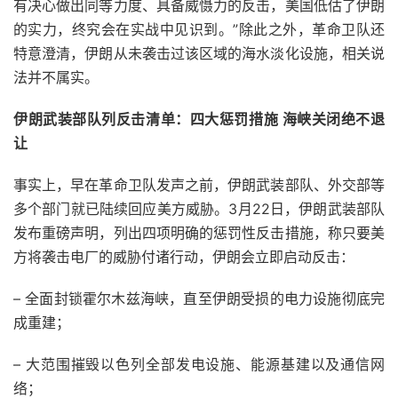
有决心做出同等力度、具备威慑力的反击，美国低估了伊朗
的实力，终究会在实战中见识到。”除此之外，革命卫队还
特意澄清，伊朗从未袭击过该区域的海水淡化设施，相关说
法并不属实。
伊朗武装部队列反击清单：四大惩罚措施 海峡关闭绝不退
让
事实上，早在革命卫队发声之前，伊朗武装部队、外交部等
多个部门就已陆续回应美方威胁。3月22日，伊朗武装部队
发布重磅声明，列出四项明确的惩罚性反击措施，称只要美
方将袭击电厂的威胁付诸行动，伊朗会立即启动反击：
– 全面封锁霍尔木兹海峡，直至伊朗受损的电力设施彻底完
成重建；
– 大范围摧毁以色列全部发电设施、能源基建以及通信网
络；