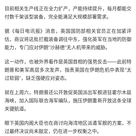
目前相关生产线正在全力扩产，产能持续提升，每月都能交
付数千架该型装备，完全能满足大规模部署需求。
据《每日电讯报》消息，英国国防部相关官员正在加紧评
估，商议将这批拦截装备调往中东，强化英军在当地的防御
能力，专门应对伊朗“沙赫德”无人机带来的威胁。
这一动作，也被外界看作是英国首相的强势反击——此前特
朗普和美军高层多次发声，指责英国在伊朗危机中表现“太
过软弱”，缺乏强硬应对姿态。
就在上周六，特朗普还公开敦促英国派出军舰进驻霍尔木兹
海峡，加入国际联合海军编队，施压伊朗重新开放这条全球
关键航道。
眼下英国内阁大臣也在商讨向海湾地区派遣军舰的方案，不
过最终决议尚未敲定，仍在进一步权衡之中。