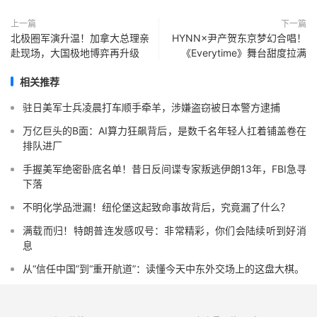
上一篇
下一篇
北极圈军演升温！加拿大总理亲
HYNN×尹产贺东京梦幻合唱！
赴现场，大国极地博弈再升级
《Everytime》舞台甜度拉满
相关推荐
驻日美军士兵凌晨打车顺手牵羊，涉嫌盗窃被日本警方逮捕
万亿巨头的B面：AI算力狂飙背后，是数千名年轻人扛着铺盖卷在
排队进厂
手握美军绝密卧底名单！昔日反间谍专家叛逃伊朗13年，FBI急寻
下落
不明化学品泄漏！纽伦堡这起致命事故背后，究竟漏了什么？
满载而归！特朗普连发感叹号：非常精彩，你们会陆续听到好消
息
从“信任中国”到“重开航道”：读懂今天中东外交场上的这盘大棋。