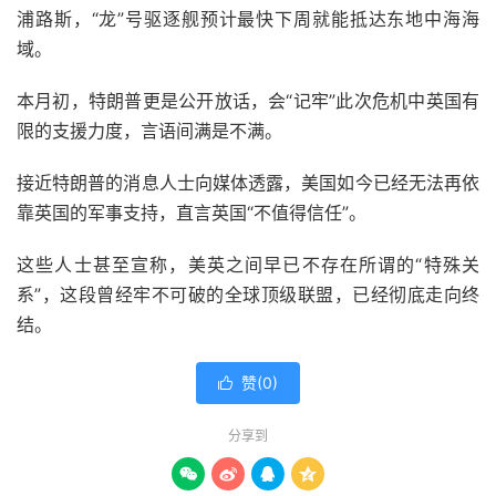
浦路斯，“龙”号驱逐舰预计最快下周就能抵达东地中海海
域。
本月初，特朗普更是公开放话，会“记牢”此次危机中英国有
限的支援力度，言语间满是不满。
接近特朗普的消息人士向媒体透露，美国如今已经无法再依
靠英国的军事支持，直言英国“不值得信任”。
这些人士甚至宣称，美英之间早已不存在所谓的“特殊关
系”，这段曾经牢不可破的全球顶级联盟，已经彻底走向终
结。
赞(
0
)

分享到



