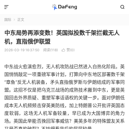


国际
正文

中东局势再添变数！英国拟投数千架拦截无人
机，直指俄伊联盟
2026-03-19 16:37:50
阅读(118)
赞(
0
)

中东战火愈演愈烈，无人机攻防战已然进入白热化阶段。英
国悄悄敲定一项重磅军事计划，打算向中东地区部署数千架
“章鱼”反无人机装备，矛头直指俄罗斯与伊朗结成的军事同
盟。这招不仅是把乌克兰战场的成熟技术搬到中东，更是英
国回击外界质疑、重塑军事话语权的关键一步。面对伊朗低
成本无人机频频击穿英美防线，加上特朗普公开批评英国态
度软弱，这场无人机军备较量，早已成为大国博弈的角力
场。英国此举能否挽回军事威信？美英多年的特殊盟友关系
又是否真的破裂？不妨细看背后的层层较量。