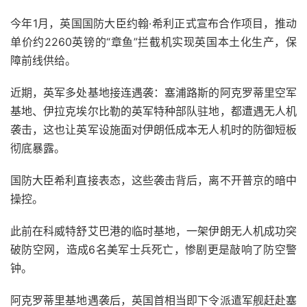
今年1月，英国国防大臣约翰·希利正式宣布合作项目，推动
单价约2260英镑的“章鱼”拦截机实现英国本土化生产，保
障前线供给。
近期，英军多处基地接连遇袭：塞浦路斯的阿克罗蒂里空军
基地、伊拉克埃尔比勒的英军特种部队驻地，都遭遇无人机
袭击，这也让英军设施面对伊朗低成本无人机时的防御短板
彻底暴露。
国防大臣希利直接表态，这些袭击背后，离不开普京的暗中
操控。
此前在科威特舒艾巴港的临时基地，一架伊朗无人机成功突
破防空网，造成6名美军士兵死亡，惨剧更是敲响了防空警
钟。
阿克罗蒂里基地遇袭后，英国首相当即下令派遣军舰赶赴塞