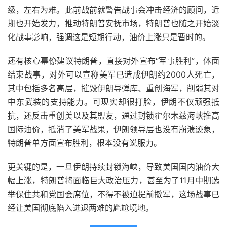
级，左右为难。此前战前就警告战事会冲击经济的顾问，近
期也开始发力，推动特朗普安抚市场，特朗普也随之开始淡
化战事影响，强调这是短期行动，油价上涨只是暂时的。
还有核心幕僚建议特朗普，直接对外宣布“军事胜利”，体面
结束战事，对外可以宣称美军已造成伊朗约2000人死亡，
其中包括多名高层，摧毁伊朗导弹库、重创海军，削弱其对
中东武装的支持能力。可现实却很打脸，伊朗不仅顽强抵
抗，还反击重创美以及其盟友，通过封锁霍尔木兹海峡推高
国际油价，抵消了美军战果，伊朗领导层也没有崩溃迹象，
特朗普单方面宣布胜利，根本没有说服力。
更关键的是，一旦伊朗持续封锁海峡，导致美国国内油价大
幅上涨，特朗普将面临巨大政治压力，甚至为了11月中期选
举保住共和党国会席位，不得不被迫提前撤军，这场战事已
经让美国彻底陷入进退两难的尴尬境地。