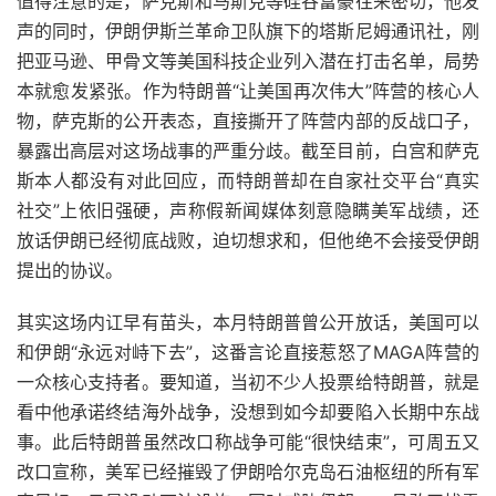
值得注意的是，萨克斯和马斯克等硅谷富豪往来密切，他发
声的同时，伊朗伊斯兰革命卫队旗下的塔斯尼姆通讯社，刚
把亚马逊、甲骨文等美国科技企业列入潜在打击名单，局势
本就愈发紧张。作为特朗普“让美国再次伟大”阵营的核心人
物，萨克斯的公开表态，直接撕开了阵营内部的反战口子，
暴露出高层对这场战事的严重分歧。截至目前，白宫和萨克
斯本人都没有对此回应，而特朗普却在自家社交平台“真实
社交”上依旧强硬，声称假新闻媒体刻意隐瞒美军战绩，还
放话伊朗已经彻底战败，迫切想求和，但他绝不会接受伊朗
提出的协议。
其实这场内讧早有苗头，本月特朗普曾公开放话，美国可以
和伊朗“永远对峙下去”，这番言论直接惹怒了MAGA阵营的
一众核心支持者。要知道，当初不少人投票给特朗普，就是
看中他承诺终结海外战争，没想到如今却要陷入长期中东战
事。此后特朗普虽然改口称战争可能“很快结束”，可周五又
改口宣称，美军已经摧毁了伊朗哈尔克岛石油枢纽的所有军