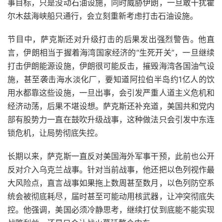
事目标，只是没动石油设施，同时威胁伊朗，一旦敢干扰霍
尔木兹海峡船只通行，会立刻重新考虑打击石油设施。
节目中，萨克斯还对升级打击的后果发出强烈警告。他直
言，伊朗相当于握着海湾国家经济的“生死开关”，一旦继续
打击伊朗能源设施，伊朗很可能反击，摧毁海湾各国油气设
施，甚至袭击海水淡化厂，要知道阿拉伯半岛约1亿人的饮
用水都靠这些设施，一旦出事，会引发严重人道主义危机和
经济动荡，后果不堪设想。萨克斯还补充道，美国共和党内
部有股势力一直在鼓吹升级战事，这种做法只会引发中东连
锁危机，让局势彻底失控。
长期以来，萨克斯一直反对美国海外军事干预，此前也公开
反对介入乌克兰战事。针对当前战事，他还把以色列视作最
大风险点，直言战事如果拖上数周甚至数月，以色列防空系
统会被彻底耗尽，届时甚至可能动用核武器，让冲突彻底失
控。他强调，美国必须冷静思考，继续打仗到底能不能实现