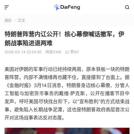


国际
正文

特朗普阵营内讧公开！核心幕僚喊话撤军，伊
朗战事陷进退两难
2026-03-14 22:54:50
阅读(149)
赞(
0
)

美国对伊朗的军事行动已经持续两周，原本铁板一块的特朗
普阵营，内部不满情绪再也藏不住，直接摆到了台面上。据
《金融时报》3月14日消息，特朗普身边核心幕僚、分管人
工智能与加密货币事务的戴维·萨克斯，公开在播客节目中
发声，呼吁美国尽快找台阶下，以“宣布胜利”的方式结束战
事，避免陷入长期战争泥潭，这也是特朗普政府高层首次公
开对这场战事表达反对态度。