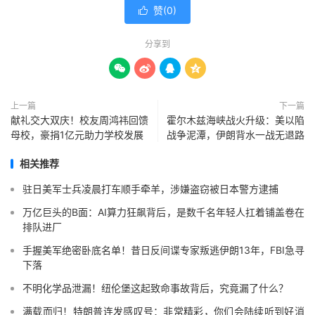
赞(
0
)

分享到




上一篇
下一篇
献礼交大双庆！校友周鸿祎回馈
霍尔木兹海峡战火升级：美以陷
母校，豪捐1亿元助力学校发展
战争泥潭，伊朗背水一战无退路
相关推荐
驻日美军士兵凌晨打车顺手牵羊，涉嫌盗窃被日本警方逮捕
万亿巨头的B面：AI算力狂飙背后，是数千名年轻人扛着铺盖卷在
排队进厂
手握美军绝密卧底名单！昔日反间谍专家叛逃伊朗13年，FBI急寻
下落
不明化学品泄漏！纽伦堡这起致命事故背后，究竟漏了什么？
满载而归！特朗普连发感叹号：非常精彩，你们会陆续听到好消