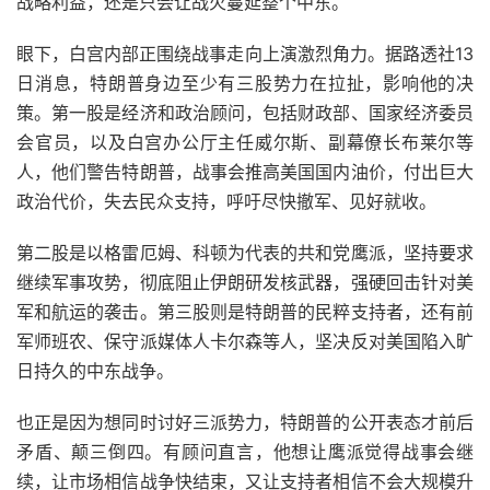
战略利益，还是只会让战火蔓延整个中东。
眼下，白宫内部正围绕战事走向上演激烈角力。据路透社13
日消息，特朗普身边至少有三股势力在拉扯，影响他的决
策。第一股是经济和政治顾问，包括财政部、国家经济委员
会官员，以及白宫办公厅主任威尔斯、副幕僚长布莱尔等
人，他们警告特朗普，战事会推高美国国内油价，付出巨大
政治代价，失去民众支持，呼吁尽快撤军、见好就收。
第二股是以格雷厄姆、科顿为代表的共和党鹰派，坚持要求
继续军事攻势，彻底阻止伊朗研发核武器，强硬回击针对美
军和航运的袭击。第三股则是特朗普的民粹支持者，还有前
军师班农、保守派媒体人卡尔森等人，坚决反对美国陷入旷
日持久的中东战争。
也正是因为想同时讨好三派势力，特朗普的公开表态才前后
矛盾、颠三倒四。有顾问直言，他想让鹰派觉得战事会继
续，让市场相信战争快结束，又让支持者相信不会大规模升