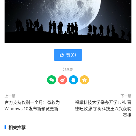
赞(
0
)

分享到




上一篇
下一篇
官方支持仅剩一个月：微软为
福耀科技大学举办开学典礼 曹
Windows 10发布新预览更新
德旺致辞 宇树科技王兴兴获聘
亮相
相关推荐