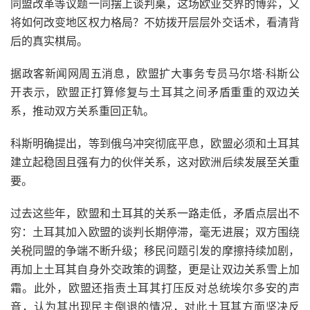
同盟改革等议题一同摆上谈判桌，这场欧亚交界的博弈，又
将如何改变地区权力格局？不妨拨开层层外交话术，看清背
后的真实棋局。
据政客新闻网周五消息，欧盟扩大事务专员马尔塔·科斯公
开表示，欧盟正打算修复与土耳其之间矛盾重重的双边关
系，推动双方关系重回正轨。
科斯明确提出，等到俄乌冲突彻底平息，欧盟必须和土耳其
建立起稳固且强有力的伙伴关系，这对欧洲后续发展至关重
要。
过去这些年，欧盟和土耳其的关系一路走低，矛盾点层出不
穷：土耳其加入欧盟的谈判长期停滞，毫无进展；双方围绕
关税同盟的争端不断升级；移民问题引发的摩擦持续加剧，
再加上土耳其自身外交政策的调整，更是让双边关系雪上加
霜。此外，欧盟还指责土耳其打压反对总统埃尔多安的声
音，认为其出现民主倒退的情况，对此土耳其方面坚决反