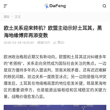


国际
正文

欧土关系迎来转机？欧盟主动示好土耳其，黑
海地缘博弈再添变数
2026-03-08 19:25:40
阅读(157)
赞(
0
)

欧洲政治格局近期又有新动向，欧盟和土耳其这对纠缠多年
的“老搭档”，关系走向突然成为国际社会关注的焦点。一边
是双方僵持多年的入盟谈判、贸易关税矛盾，还有迟迟难解
的移民问题，双边关系一度跌至冰点；另一边则是俄乌冲突
爆发后，土耳其在地缘格局里的地位愈发关键，既是黑海地
区的重要调停方，也是能源运输枢纽和区域稳定的关键力
量，战略价值愈发凸显。