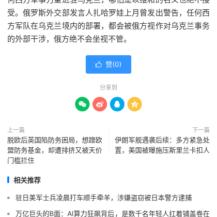
受。俄罗斯外交部发言人扎哈罗娃上月曾发出警告，任何西
方军队在乌克兰境内的部署，都会被俄方视作对乌克兰事务
的外部干涉，俄方绝不会坐视不管。
赞(
0
)

分享到




上一篇
下一篇
脱欧后英国陷防务困局，想蹭欧
伊朗军舰遇袭后续：多方紧急处
盟防务基金，却遭排挤又被天价
置，美国被曝施压斯里兰卡扣人
门槛拦住
相关推荐
驻日美军士兵凌晨打车顺手牵羊，涉嫌盗窃被日本警方逮捕
万亿巨头的B面：AI算力狂飙背后，是数千名年轻人扛着铺盖卷在