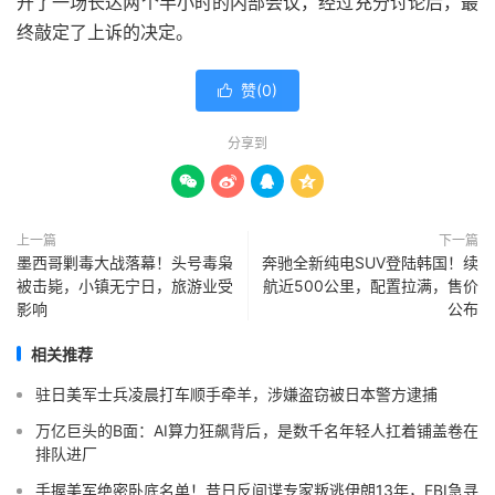
开了一场长达两个半小时的内部会议，经过充分讨论后，最
终敲定了上诉的决定。
赞(
0
)

分享到




上一篇
下一篇
墨西哥剿毒大战落幕！头号毒枭
奔驰全新纯电SUV登陆韩国！续
被击毙，小镇无宁日，旅游业受
航近500公里，配置拉满，售价
影响
公布
相关推荐
驻日美军士兵凌晨打车顺手牵羊，涉嫌盗窃被日本警方逮捕
万亿巨头的B面：AI算力狂飙背后，是数千名年轻人扛着铺盖卷在
排队进厂
手握美军绝密卧底名单！昔日反间谍专家叛逃伊朗13年，FBI急寻