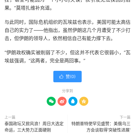
果。”莫塔扎维补充道。
与此同时，国际危机组织的瓦埃兹也表示，美国可能太高估
自己的实力了——他指出，虽然伊朗这几个月遭受了不少打
击，但伊朗的领导人，依然相信自己有能力撑下去。
“伊朗政权确实被削弱了不少，但这并不代表它很弱小，”瓦
埃兹强调，“这两者，完全是两回事。”
赞(
0
)

分享到




上一篇
下一篇
泰国政坛又掀风浪！周日大选定
特朗普特使罕见盛赞：美俄乌三
命运，三大势力正面硬刚
方会谈取得'突破性进展'