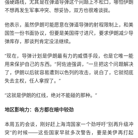
强硬路线，尤其是在弹道导弹这个问题上不松口，哪怕伊朗
不想再发生军事冲突、想妥协，双方也很难谈拢。
他表示，虽然伊朗可能愿意在弹道导弹的射程限制上，和美
国签一份书面协议，但要是美国得寸进尺，要求伊朗减少导
弹库存，那谈判肯定没法继续。
“现在，导弹计划是伊朗最有力的威慑手段，也是它唯一能
用来保护自己的东西。”阿佐迪强调，“一旦把这个问题解决
了，伊朗以后就容易遭到以色列的攻击，说白了，它就彻底
失去主权，任人拿捏了。”
“这就是伊朗的红线，绝对不能碰的那种。”
地区影响力：各方都在暗中较劲
本周五的会谈，刚好赶上海湾国家一个劲呼吁“别再升级冲
突”的时候——这些国家早就多次警告，要是美伊再打起