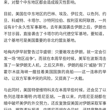
来，对整个中东地区都会造成毁灭性影响。
目前，美国在中东地区的巴林、埃及、伊拉克、以色列、约
旦、科威特、卡塔尔、沙特阿拉伯、叙利亚和阿联酋，一共
设有8个永久性军事基地。去年美国袭击伊朗之后，伊朗也
不甘示弱，直接袭击了卡塔尔的乌代德空军基地，要知道，
这个基地可是美国重要的非北约盟友基地。
哈梅内伊早就警告过华盛顿：只要敢攻击伊朗，就一定会引
发一场“地区战争”。而就在本周早些时候，美军在波斯湾击
落了一架伊朗无人机，之后又声称，伊朗的船只“威胁”到了
霍尔木兹海峡一艘挂着美国国旗的商船——这一连串的举
动，让双方军事冲突的风险，又提高了一大截。
与此同时，美国特使维特科夫在本周早些时候，还会见了以
色列总理本雅明·内塔尼亚胡。一直以来，内塔尼亚胡都在
暗中破坏美伊的外交努力，还反复敦促美国对伊朗采取军事
行动。据路透社报道，内塔尼亚胡在会见时，还特意警告维