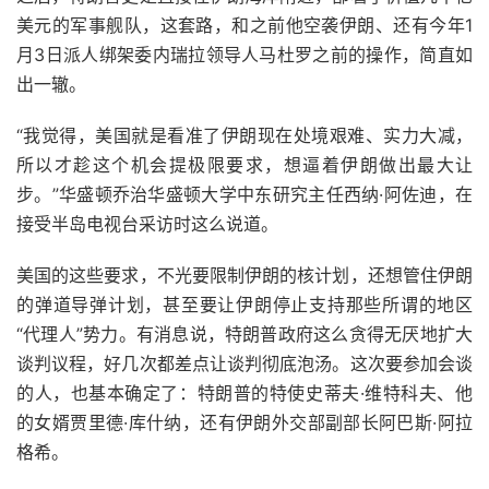
美元的军事舰队，这套路，和之前他空袭伊朗、还有今年1
月3日派人绑架委内瑞拉领导人马杜罗之前的操作，简直如
出一辙。
“我觉得，美国就是看准了伊朗现在处境艰难、实力大减，
所以才趁这个机会提极限要求，想逼着伊朗做出最大让
步。”华盛顿乔治华盛顿大学中东研究主任西纳·阿佐迪，在
接受半岛电视台采访时这么说道。
美国的这些要求，不光要限制伊朗的核计划，还想管住伊朗
的弹道导弹计划，甚至要让伊朗停止支持那些所谓的地区
“代理人”势力。有消息说，特朗普政府这么贪得无厌地扩大
谈判议程，好几次都差点让谈判彻底泡汤。这次要参加会谈
的人，也基本确定了：特朗普的特使史蒂夫·维特科夫、他
的女婿贾里德·库什纳，还有伊朗外交部副部长阿巴斯·阿拉
格希。