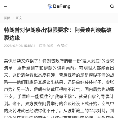


国际
正文

特朗普对伊朗祭出'极限要求'：阿曼谈判濒临破
裂边缘
2026-02-06 15:15:14
阅读(205)
赞(
0
)

美伊局势又炸锅了！特朗普政府揣着一份“逼人到底”的要求
清单，重新坐到了和伊朗的谈判桌前。可明眼人都能看出
来，这份清单看似态度强硬，背后藏着的却是模糊不清的战
略——他们到底是真想谈出结果，还是单纯装装样子、虚张
声势？另一边，伊朗被制裁压得喘不过气，国内局势也动荡
不安，手里唯一能攥住的“救命王牌”，就是自家的导弹计
划。这不，双方要在阿曼举行的会谈还没正式开始，空气中
的火药味就已经浓得化不开了。从波斯湾上的军事对峙，到
以色列在背后悄悄施压；从核设施被炸后的硝烟，到外交话