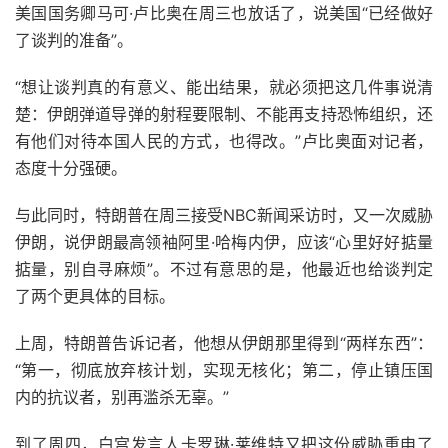
美国国务卿马可·卢比奥在周三也放话了，说美国“已经做好
了谈判的准备”。
“想让谈判真的有意义、能出结果，就必须把这几件事说清
楚：伊朗弹道导弹的射程要限制、不能再支持恐怖组织，还
有他们对待本国人民的方式，也得改。”卢比奥面对记者，
态度十分强硬。
与此同时，特朗普在周三接受NBC新闻采访时，又一次威胁
伊朗，说伊朗最高领袖阿里·哈梅内伊，应该“心里好好掂量
掂量，别自寻麻烦”。不过有意思的是，他最近也给谈判定
了两个更具体的目标。
上周，特朗普告诉记者，他想从伊朗那里得到“两样东西”：
“第一，彻底放弃核计划，实现无核化；第二，停止镇压国
内的抗议者，别再滥杀无辜。”
到了周四，白宫发言人卡罗琳·莱维特又把这份威胁重申了