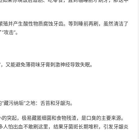
繁殖并产生酸性物质腐蚀牙齿。等到睡前再刷，虽然清洁了
“攻击”。
”，又能避免薄荷味牙膏刺激神经导致失眠。
“藏污纳垢”之地：舌苔和牙龈沟。
小的突起，极易藏匿细菌和食物残渣，是口臭的主要来源。
多人怕出血不敢刷这里，结果牙菌斑长期堆积，引发牙龈炎