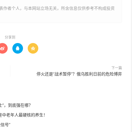
表作者个人，与本网站立场无关，所含信息仅供参考不构成投资
分享到



下一篇
️ 停火还是“战术暂停”？俄乌胜利日前的危险博弈
士”，到底强在哪？
才是中老年人最硬核的养生！
号”️