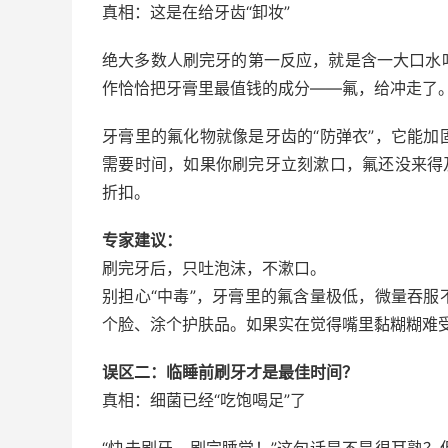
真相：这是在给牙齿“卸妆”
绝大多数人刷完牙的第一反应，就是含一大口水
作恰恰把牙膏里最值钱的成分——氟，给冲走了
牙膏里的氟化物就像是牙齿的“防弹衣”，它能
需要时间，如果你刷完牙立刻漱口，氟还没来得
折扣。
专家建议：
刷完牙后，只吐泡沫，不漱口。
别担心“中毒”，牙膏里的氟含量极低，微量吞
个脸、涂个护肤品。如果实在觉得嘴里黏糊糊难受
误区二：临睡前刷牙才是最佳时间？
真相：细菌已经“吃饱喝足”了
“快去刷牙，刷完睡觉！”这句话是不是很耳熟