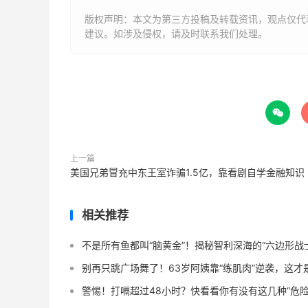
版权声明：本文为第三方投稿及转载资讯，观点仅代
建议。如涉及侵权，请及时联系我们处理。

上一篇
美国兄弟冒充中东王室诈骗1.5亿，靠看剧自学金融知识
相关推荐
不是所有鱼都叫“脑黄金”！揭秘智利深海的“六边形战
别再只跳广场舞了！63岁阿姨靠“练肌肉”逆袭，这
警惕！打嗝超过48小时？快看看你有没有这几种“危险信