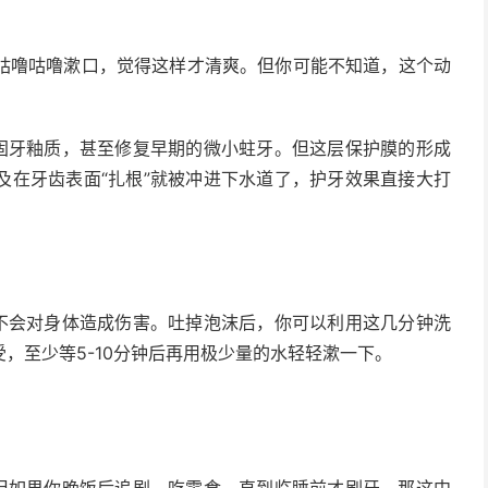
咕噜咕噜漱口，觉得这样才清爽。但你可能不知道，这个动
。
加固牙釉质，甚至修复早期的微小蛀牙。但这层保护膜的形成
及在牙齿表面“扎根”就被冲进下水道了，护牙效果直接大打
服不会对身体造成伤害。吐掉泡沫后，你可以利用这几分钟洗
，至少等5-10分钟后再用极少量的水轻轻漱一下。
？但如果你晚饭后追剧、吃零食，直到临睡前才刷牙，那这中