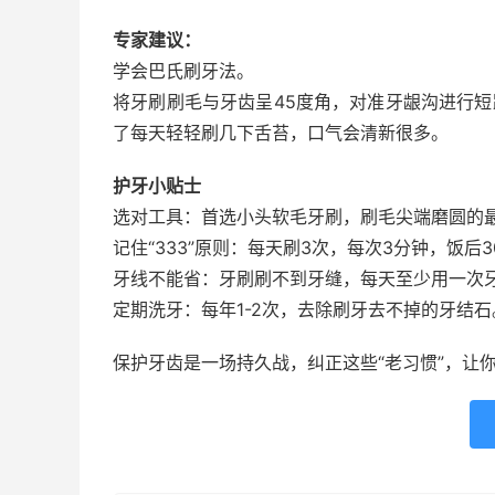
专家建议：
学会巴氏刷牙法。
将牙刷刷毛与牙齿呈45度角，对准牙龈沟进行短
了每天轻轻刷几下舌苔，口气会清新很多。
护牙小贴士
选对工具：首选小头软毛牙刷，刷毛尖端磨圆的
记住“333”原则：每天刷3次，每次3分钟，饭后
牙线不能省：牙刷刷不到牙缝，每天至少用一次
定期洗牙：每年1-2次，去除刷牙去不掉的牙结石
保护牙齿是一场持久战，纠正这些“老习惯”，让