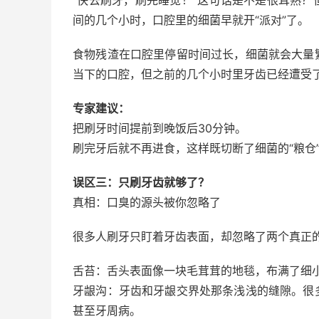
间的几个小时，口腔里的细菌早就开“派对”了。
食物残渣在口腔里停留时间过长，细菌就会大量
当下的口腔，但之前的几个小时里牙齿已经遭受了
专家建议：
把刷牙时间提前到晚饭后30分钟。
刷完牙后就不再进食，这样既切断了细菌的“粮仓
误区三：只刷牙齿就够了？
真相：口臭的源头被你忽略了
很多人刷牙只盯着牙齿表面，却忽略了两个真正的
舌苔：舌头表面像一块毛茸茸的地毯，布满了细
牙龈沟：牙齿和牙龈交界处那条浅浅的缝隙。很
甚至牙周病。