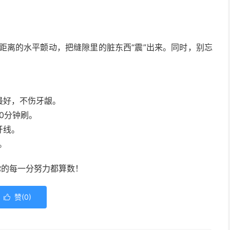
距离的水平颤动，把缝隙里的脏东西“震”出来。同时，别忘
最好，不伤牙龈。
30分钟刷。
牙线。
。
你的每一分努力都算数！
赞(
0
)
