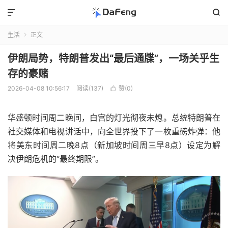


生活
正文

伊朗局势，特朗普发出“最后通牒”，一场关乎生
存的豪赌
2026-04-08 10:56:17
阅读(137)
赞(
0
)

华盛顿时间周二晚间，白宫的灯光彻夜未熄。总统特朗普在
社交媒体和电视讲话中，向全世界投下了一枚重磅炸弹：他
将美东时间周二晚8点（新加坡时间周三早8点）设定为解
决伊朗危机的“最终期限”。