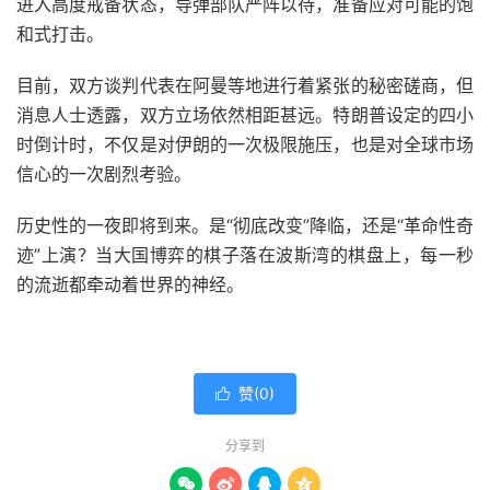
进入高度戒备状态，导弹部队严阵以待，准备应对可能的饱
和式打击。
目前，双方谈判代表在阿曼等地进行着紧张的秘密磋商，但
消息人士透露，双方立场依然相距甚远。特朗普设定的四小
时倒计时，不仅是对伊朗的一次极限施压，也是对全球市场
信心的一次剧烈考验。
历史性的一夜即将到来。是“彻底改变”降临，还是“革命性奇
迹”上演？当大国博弈的棋子落在波斯湾的棋盘上，每一秒
的流逝都牵动着世界的神经。
赞(
0
)

分享到



