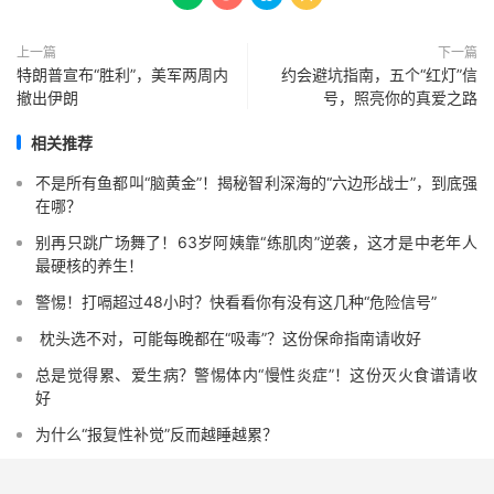
上一篇
下一篇
特朗普宣布“胜利”，美军两周内
约会避坑指南，五个“红灯”信
撤出伊朗
号，照亮你的真爱之路
相关推荐
不是所有鱼都叫“脑黄金”！揭秘智利深海的“六边形战士”，到底强
在哪？
别再只跳广场舞了！63岁阿姨靠“练肌肉”逆袭，这才是中老年人
最硬核的养生！
警惕！打嗝超过48小时？快看看你有没有这几种“危险信号”️
️ 枕头选不对，可能每晚都在“吸毒”？这份保命指南请收好
总是觉得累、爱生病？警惕体内“慢性炎症”！这份灭火食谱请收
好
为什么“报复性补觉”反而越睡越累？