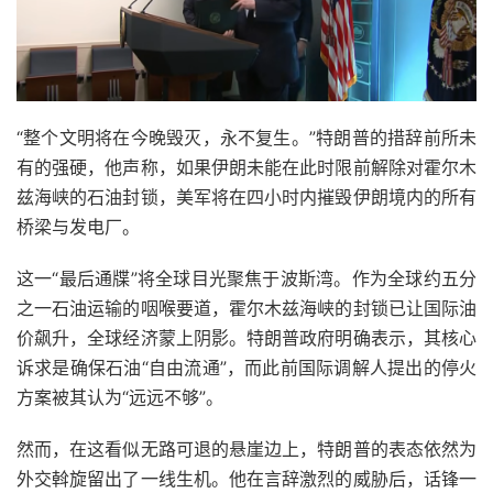
“整个文明将在今晚毁灭，永不复生。”特朗普的措辞前所未
有的强硬，他声称，如果伊朗未能在此时限前解除对霍尔木
兹海峡的石油封锁，美军将在四小时内摧毁伊朗境内的所有
桥梁与发电厂。
这一“最后通牒”将全球目光聚焦于波斯湾。作为全球约五分
之一石油运输的咽喉要道，霍尔木兹海峡的封锁已让国际油
价飙升，全球经济蒙上阴影。特朗普政府明确表示，其核心
诉求是确保石油“自由流通”，而此前国际调解人提出的停火
方案被其认为“远远不够”。
然而，在这看似无路可退的悬崖边上，特朗普的表态依然为
外交斡旋留出了一线生机。他在言辞激烈的威胁后，话锋一