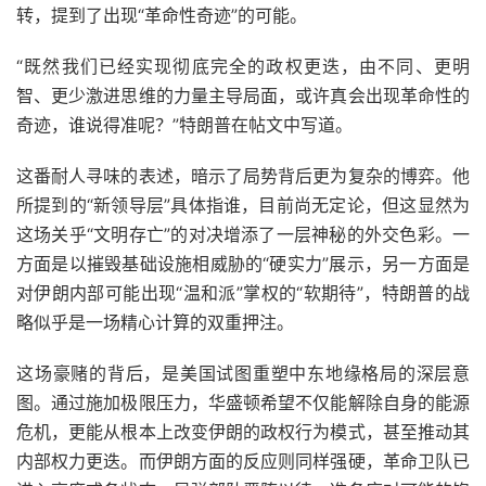
转，提到了出现“革命性奇迹”的可能。
“既然我们已经实现彻底完全的政权更迭，由不同、更明
智、更少激进思维的力量主导局面，或许真会出现革命性的
奇迹，谁说得准呢？”特朗普在帖文中写道。
这番耐人寻味的表述，暗示了局势背后更为复杂的博弈。他
所提到的“新领导层”具体指谁，目前尚无定论，但这显然为
这场关乎“文明存亡”的对决增添了一层神秘的外交色彩。一
方面是以摧毁基础设施相威胁的“硬实力”展示，另一方面是
对伊朗内部可能出现“温和派”掌权的“软期待”，特朗普的战
略似乎是一场精心计算的双重押注。
这场豪赌的背后，是美国试图重塑中东地缘格局的深层意
图。通过施加极限压力，华盛顿希望不仅能解除自身的能源
危机，更能从根本上改变伊朗的政权行为模式，甚至推动其
内部权力更迭。而伊朗方面的反应则同样强硬，革命卫队已