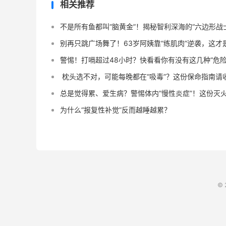
相关推荐
不是所有鱼都叫“脑黄金”！揭秘智利深海的“六边形战
别再只跳广场舞了！63岁阿姨靠“练肌肉”逆袭，这
警惕！打嗝超过48小时？快看看你有没有这几种“危险信
️ 枕头选不对，可能每晚都在“吸毒”？这份保命指南请
总是觉得累、爱生病？警惕体内“慢性炎症”！这份灭
为什么“报复性补觉”反而越睡越累？
© 