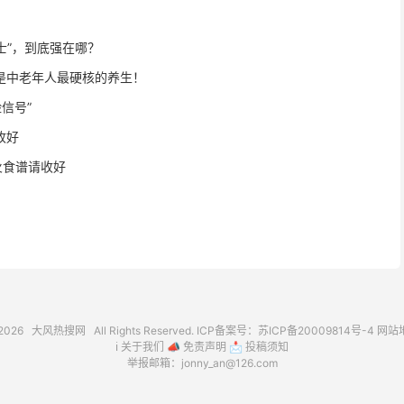
士”，到底强在哪？
才是中老年人最硬核的养生！
号”️
收好
火食谱请收好
2026
大风热搜网
All Rights Reserved. ICP备案号：
苏ICP备20009814号-4
网站
ℹ️
关于我们
📣
免责声明
📩
投稿须知
举报邮箱：jonny_an@126.com