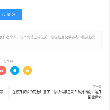
赞(
0
)

表作者个人，与本网站立场无关，所含信息仅供参考不构成投资
分享到



下一篇
暴
在德开餐馆的同胞注意了！总领馆紧急发布防抢指南，这几
招能保命