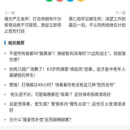
上一篇
下一篇
俄方严正发声：打击伊朗布什尔
黄仁勋罕见聊生死：渴望工作到
核电站绝不可接受，敦促立即停
最后一刻，不认同传统继任计划
止危险行径
相关推荐
不是所有鱼都叫“脑黄金”！揭秘智利深海的“六边形战士”，到底强
在哪？
别再只跳广场舞了！63岁阿姨靠“练肌肉”逆袭，这才是中老年人
最硬核的养生！
警惕！打嗝超过48小时？快看看你有没有这几种“危险信号”️
️ 枕头选不对，可能每晚都在“吸毒”？这份保命指南请收好
总是觉得累、爱生病？警惕体内“慢性炎症”！这份灭火食谱请收
好
为什么“报复性补觉”反而越睡越累？