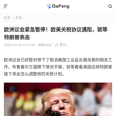


生活
正文

欧洲议会紧急暂停！欧美关税协议遇阻，就等
特朗普表态
2026-02-24 11:11:38
阅读(183)
赞(
0
)

欧洲议会已经暂时停下了取消美国工业品长期关税的相关工
作，布鲁塞尔方面眼下啥也不做，就等着看美国总统特朗普
接下来会怎么调整他的关税计划。