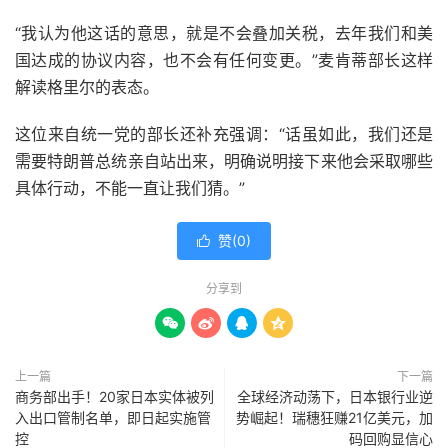
“我认为他这话的意思，就是不会叠加关税，去年我们和美
国达成的协议内容，也不会有任何变更。”麦肯蒂部长这样
解读格里尔的表态。
这位来自统一党的部长还补充强调：“话虽如此，我们还是
需要特朗普总统亲自站出来，明确说明接下来他会采取哪些
具体行动，不能一直让我们猜。”
赞(
0
)

分享到




上一篇
下一篇
商务部出手！20家日本实体被列
全球经济动荡下，日本银行业逆
入出口管制名单，即日起实施管
势崛起！瑞穗狂赚21亿美元，加
控
码回购显信心