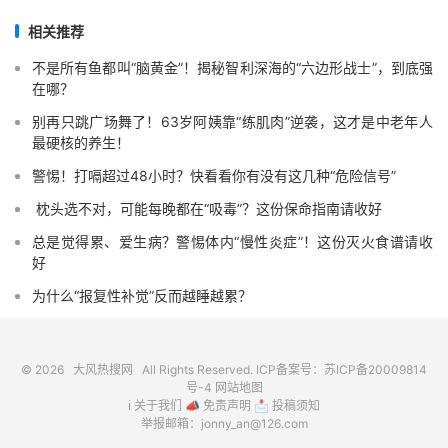
相关推荐
不是所有鱼都叫“脑黄金”！揭秘智利深海的“六边形战士”，到底强
在哪？
别再只跳广场舞了！63岁阿姨靠“练肌肉”逆袭，这才是中老年人
最硬核的养生！
警惕！打嗝超过48小时？快看看你有没有这几种“危险信号”️
️ 枕头选不对，可能每晚都在“吸毒”？这份保命指南请收好
总是觉得累、爱生病？警惕体内“慢性炎症”！这份灭火食谱请收
好
为什么“报复性补觉”反而越睡越累？
© 2026
大风热搜网
All Rights Reserved. ICP备案号：
苏ICP备20009814
号-4
网站地图
ℹ️
关于我们
📣
免责声明
📩
投稿须知
举报邮箱：jonny_an@126.com