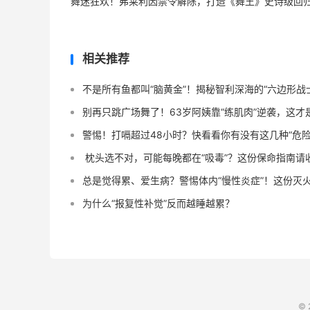
舞迷狂欢！弗莱利因禁令解除，打造《舞王》史诗级回
相关推荐
不是所有鱼都叫“脑黄金”！揭秘智利深海的“六边形战
别再只跳广场舞了！63岁阿姨靠“练肌肉”逆袭，这
警惕！打嗝超过48小时？快看看你有没有这几种“危险信
️ 枕头选不对，可能每晚都在“吸毒”？这份保命指南请
总是觉得累、爱生病？警惕体内“慢性炎症”！这份灭
为什么“报复性补觉”反而越睡越累？
© 