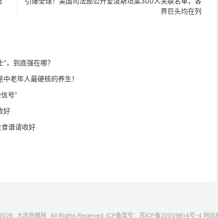
归
引爆全球！美国司法部公开爱泼斯坦案300人关联名单，各
界巨头均在列
士”，到底强在哪？
才是中老年人最硬核的养生！
号”️
收好
火食谱请收好
2026
大风热搜网
All Rights Reserved. ICP备案号：
苏ICP备20009814号-4
网站