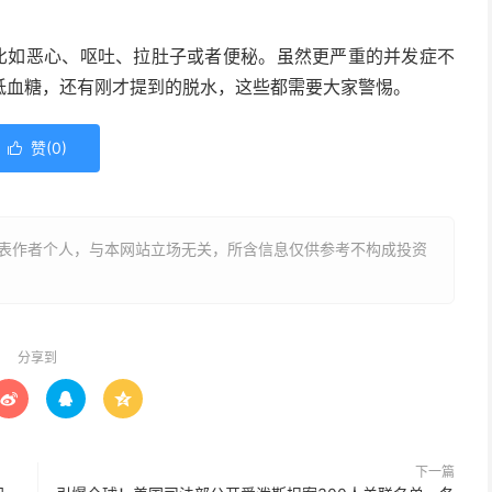
，比如恶心、呕吐、拉肚子或者便秘。虽然更严重的并发症不
低血糖，还有刚才提到的脱水，这些都需要大家警惕。
赞(
0
)

表作者个人，与本网站立场无关，所含信息仅供参考不构成投资
分享到



下一篇