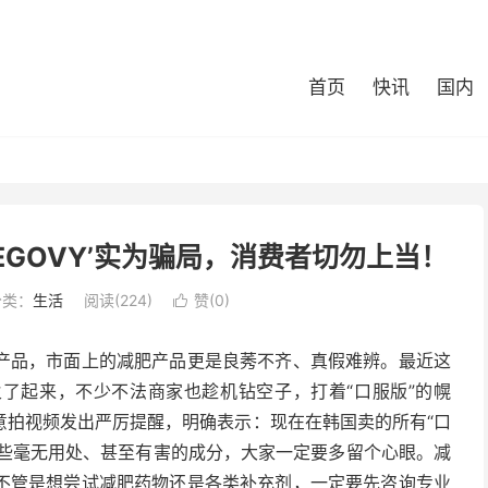
首页
快讯
国内
GOVY’实为骗局，消费者切勿上当！
分类：
生活
阅读(224)
赞(
0
)

产品，市面上的减肥产品更是良莠不齐、真假难辨。最近这
了起来，不少不法商家也趁机钻空子，打着“口服版”的幌
意拍视频发出严厉提醒，明确表示：现在在韩国卖的所有“口
加一些毫无用处、甚至有害的成分，大家一定要多留个心眼。减
不管是想尝试减肥药物还是各类补充剂，一定要先咨询专业