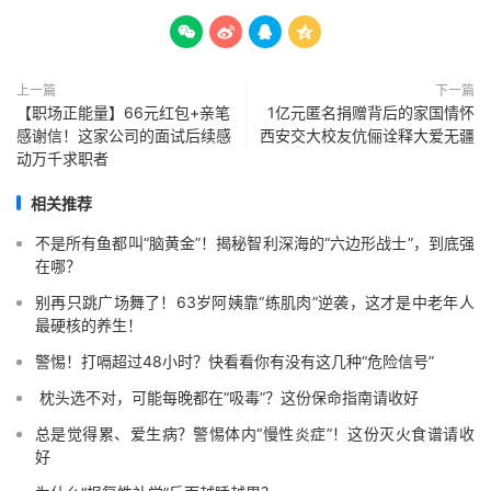




上一篇
下一篇
【职场正能量】66元红包+亲笔
1亿元匿名捐赠背后的家国情怀
感谢信！这家公司的面试后续感
西安交大校友伉俪诠释大爱无疆
动万千求职者
相关推荐
不是所有鱼都叫“脑黄金”！揭秘智利深海的“六边形战士”，到底强
在哪？
别再只跳广场舞了！63岁阿姨靠“练肌肉”逆袭，这才是中老年人
最硬核的养生！
警惕！打嗝超过48小时？快看看你有没有这几种“危险信号”️
️ 枕头选不对，可能每晚都在“吸毒”？这份保命指南请收好
总是觉得累、爱生病？警惕体内“慢性炎症”！这份灭火食谱请收
好