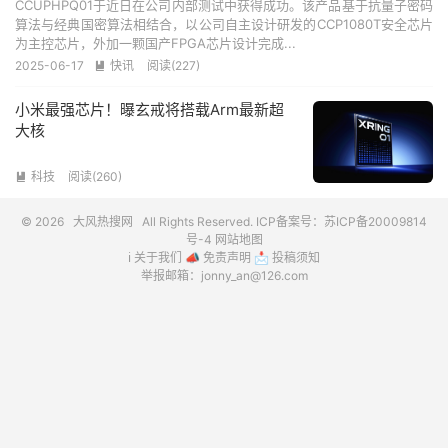
CCUPHPQ01于近日在公司内部测试中获得成功。该产品基于抗量子密码
算法与经典国密算法相结合，以公司自主设计研发的CCP1080T安全芯片
为主控芯片，外加一颗国产FPGA芯片设计完成...
2025-06-17
快讯
阅读(227)

小米最强芯片！曝玄戒将搭载Arm最新超
大核
科技
阅读(260)

© 2026
大风热搜网
All Rights Reserved. ICP备案号：
苏ICP备20009814
号-4
网站地图
ℹ️
关于我们
📣
免责声明
📩
投稿须知
举报邮箱：jonny_an@126.com