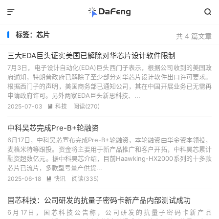


标签：芯片
共 4 篇文章
三大EDA巨头证实美国已解除对华芯片设计软件限制
7月3日，电子设计自动化(EDA)巨头西门子表示，根据公司收到的美国政
府通知，特朗普政府已解除了至少部分对华芯片设计软件出口许可要求。
根据西门子的声明，美国商务部已通知公司，其在中国开展业务已无需再
申请政府许可。另外两家EDA巨头新思科技、...
2025-07-03
科技
阅读(270)

中科昊芯完成Pre-B+轮融资
6月17日，中科昊芯宣布完成Pre-B+轮融资，本轮融资由华金资本领投，
麦格米特等跟投。资金将主要用于新产品推广和客户开拓，中科昊芯累计
融资超数亿元。据中科昊芯介绍，目前Haawking-HX2000系列的十多款
芯片已流片，多款型号量产供货...
2025-06-18
快讯
阅读(335)

国芯科技：公司研发的抗量子密码卡新产品内部测试成功
6月17日，国芯科技公告称，公司研发的抗量子密码卡新产品