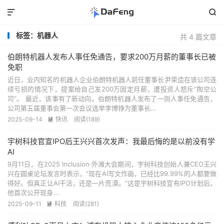


标签：机器人
共 4 篇文章
伯朗特机器人发布人事任免通告，要求200万月薪的董事长已被
免职
近日，业内知名的机器人企业伯朗特机器人前任董事长尹荣造在该公司连
续亏损的情况下，提案给自己发200万固定月薪，遭投资人怒斥“掏空公
司”。 最近，该事有了新动向。伯朗特机器人发布了一则人事任免通告，
公司第五届董事会第一次会议选举李博铮为董事长...
2025-09-14
快讯
阅读(189)

宇树科技官宣IPO后王兴兴首次发声：我最后悔的是以前没有学
AI
9月11日，在2025 Inclusion·外滩大会期间，宇树科技创始人兼CEO王兴
兴在圆桌论坛发言时表示，“现在AI写文作画，已经比99.99%的人都要做
得好。但真正让AI干活，还是一片荒漠。”这是宇树科技宣布IPO计划后，
他首次公开现身...
2025-09-11
科技
阅读(281)
