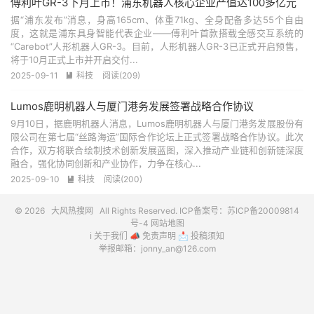
傅利叶GR-3下月上市！浦东机器人核心企业产值达100多亿元
据“浦东发布”消息，身高165cm、体重71kg、全身配备多达55个自由
度，这就是浦东具身智能代表企业——傅利叶首款搭载全感交互系统的
“Carebot”人形机器人GR-3。目前，人形机器人GR-3已正式开启预售，
将于10月正式上市并开启交付...
2025-09-11
科技
阅读(209)

Lumos鹿明机器人与厦门港务发展签署战略合作协议
9月10日，据鹿明机器人消息，Lumos鹿明机器人与厦门港务发展股份有
限公司在第七届“丝路海运”国际合作论坛上正式签署战略合作协议。此次
合作，双方将联合绘制技术创新发展蓝图，深入推动产业链和创新链深度
融合，强化协同创新和产业协作，力争在核心...
2025-09-10
科技
阅读(200)

© 2026
大风热搜网
All Rights Reserved. ICP备案号：
苏ICP备20009814
号-4
网站地图
ℹ️
关于我们
📣
免责声明
📩
投稿须知
举报邮箱：jonny_an@126.com