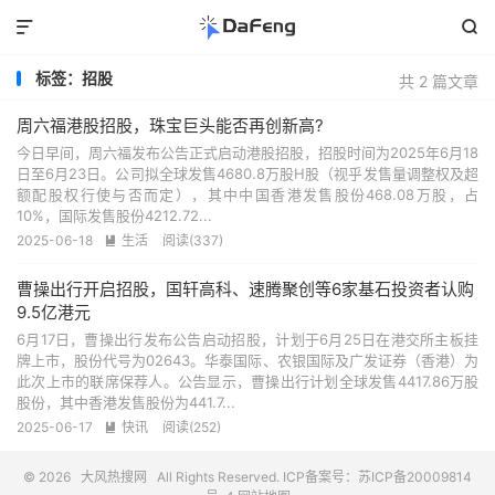


标签：招股
共 2 篇文章
周六福港股招股，珠宝巨头能否再创新高?
今日早间，周六福发布公告正式启动港股招股，招股时间为2025年6月18
日至6月23日。公司拟全球发售4680.8万股H股（视乎发售量调整权及超
额配股权行使与否而定），其中中国香港发售股份468.08万股，占
10%，国际发售股份4212.72...
2025-06-18
生活
阅读(337)

曹操出行开启招股，国轩高科、速腾聚创等6家基石投资者认购
9.5亿港元
6月17日，曹操出行发布公告启动招股，计划于6月25日在港交所主板挂
牌上市，股份代号为02643。华泰国际、农银国际及广发证券（香港）为
此次上市的联席保荐人。公告显示，曹操出行计划全球发售4417.86万股
股份，其中香港发售股份为441.7...
2025-06-17
快讯
阅读(252)

© 2026
大风热搜网
All Rights Reserved. ICP备案号：
苏ICP备20009814